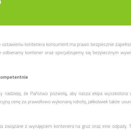
?
o ustawieniu kontenera konsument ma prawo bezpiecznie zapełnia
odbieramy kontener oraz specjalizujemy się bezpiecznym wywi
 kompetentnie
amy nadzieję, że Państwo pozwolą, aby nasza ekipa wyszkolona 
cyjną cenę za prawidłowo wykonaną robotę, jakkolwiek także usuni
 związane z wynajęciem kontenera na gruz oraz inne odpady. T