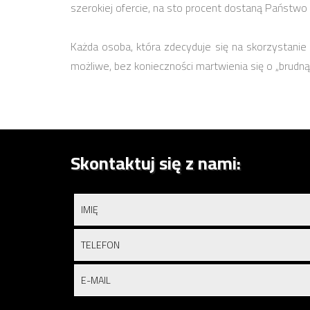
szerokiej ofercie, na sto procent dostaną Państwo
Każda osoba, która zdecyduje się na skorzystanie z
możliwe, bez konieczności martwienia się o „brudną
Skontaktuj się z nami: