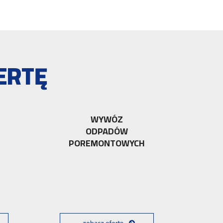
ERTĘ
WYWÓZ
ODPADÓW
POREMONTOWYCH
zobacz ofertę