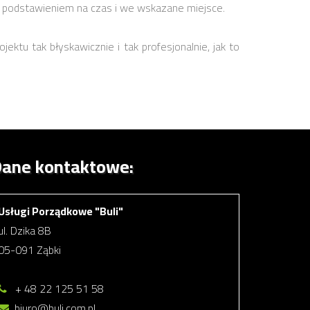
go podstawieniem na czas i we wskazane miejsce.
ektu tak błyskawicznie i tak profesjonalnie, jak to
ane kontaktowe:
Usługi Porządkowe "Buli"
ul. Dzika 8B
05-091 Ząbki
+ 48 22 125 51 58
biuro@buli.com.pl