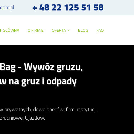
+ 48 22 125 51 58
.com.pl
GŁÓWNA
O FIRMIE
OFERTA
BLOG
FAQ
Bag - Wywóz gruzu,
w na gruz i odpady
rywatnych, deweloperów, firm, instytucji.
Południowe, Ujazdów.