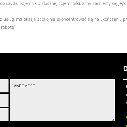
 do użytku pojemnik o słusznej pojemności, a my zajmiemy się je
 usług, ma okazję spokojnie skoncentrować się na ukończeniu proj
 robotę”!
D