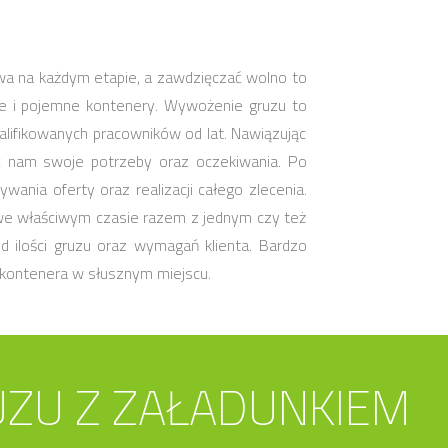
wa na każdym etapie, a zawdzięczać wolno to
e i pojemne kontenery. Wywożenie gruzu to
alifikowanych pracowników od lat. Nawiązując
ć nam swoje potrzeby oraz oczekiwania. Po
ania oferty oraz realizacji całego zlecenia.
e właściwym czasie razem z jednym czy też
d ilości gruzu oraz wymagań klienta. Bardzo
kontenera w słusznym miejscu.
ZU Z ZAŁADUNKIEM