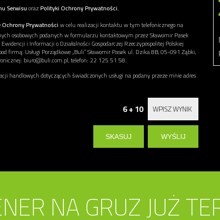
nu Serwisu
oraz
Polityki Ochrony Prywatności.
e Ochrony Prywatności
w celu realizacji kontaktu w tym telefonicznego na
anych osobowych podanych w formularzu kontaktowym przez Sławomir Pasek
widencji i Informacji o Działalności Gospodarczej Rzeczypospolitej Polskiej
pod firmą: Usługi Porządkowe „Buli” Sławomir Pasek ul. Dzika 8B, 05-091 Ząbki,
icznej: biuro@buli.com.pl, telefon: 22 125 51 58.
ji handlowych dotyczących świadczonych usługi na podany przeze mnie adres
6 + 10
NER NA GRUZ JUŻ TE