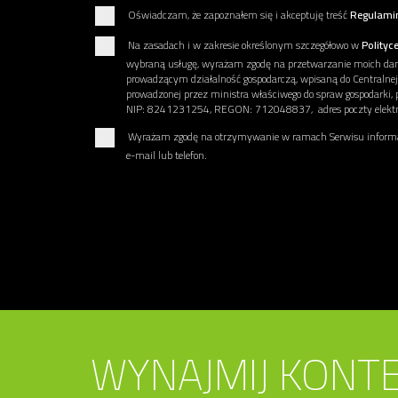
Oświadczam, że zapoznałem się i akceptuję treść
Regulami
Na zasadach i w zakresie określonym szczegółowo w
Polityc
wybraną usługę, wyrażam zgodę na przetwarzanie moich d
prowadzącym działalność gospodarczą, wpisaną do Centralnej E
prowadzonej przez ministra właściwego do spraw gospodarki, 
NIP: 8241231254, REGON: 712048837, adres poczty elektron
Wyrażam zgodę na otrzymywanie w ramach Serwisu informac
e-mail lub telefon.
WYNAJMIJ KONTE