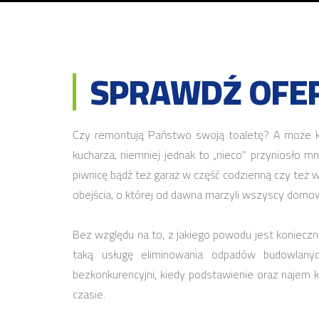
SPRAWDŹ OFER
Czy remontują Państwo swoją toaletę? A może k
kucharza, niemniej jednak to „nieco” przyniosło
piwnicę bądź też garaż w część codzienną czy też 
obejścia, o której od dawna marzyli wszyscy domo
Bez względu na to, z jakiego powodu jest koniec
taką usługę eliminowania odpadów budowlanych
bezkonkurencyjni, kiedy podstawienie oraz najem 
czasie.