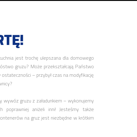
TĘ!
uchnia jest trochę ulepszana dla domowego
 mnóstwo gruzu? Może przekształcają Państwo
w ostateczności – przybył czas na modyfikację
wnicy?
zny wywóz gruzu z załadunkiem – wykonujemy
 poprawniej aniżeli inni! Jesteśmy także
kontenerów na gruz jest niezbędne w krótkim