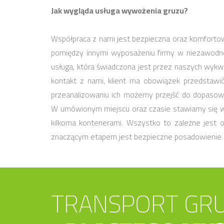
Jak wygląda usługa wywożenia gruzu?
Współpraca z nami jest bezpieczna oraz komforto
pomiędzy innymi wyposażeniu firmy w niezawodn
usługa, która świadczona jest przez naszych wykw
kontakt z nami, klient ma obowiązek przedstawi
przeanalizowaniu ich możemy przejść do dopasowyw
W umówionym miejscu oraz czasie stawiamy się w
kilkoma kontenerami. Wszystko to zależne jest o
znaczącym etapem jest bezpieczne posadowienie 
TRANSPORT GRU