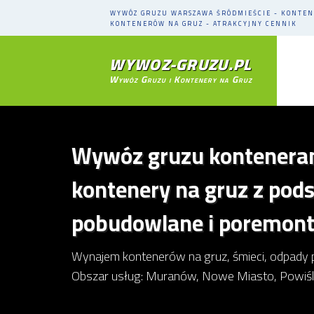
WYWÓZ GRUZU WARSZAWA ŚRÓDMIEŚCIE - KONTEN
KONTENERÓW NA GRUZ - ATRAKCYJNY CENNIK
WYWOZ-GRUZU.PL
Wywóz Gruzu i Kontenery na Gruz
Wywóz gruzu konteneram
kontenery na gruz z pod
pobudowlane i poremon
Wynajem kontenerów na gruz, śmieci, odpady 
Obszar usług: Muranów, Nowe Miasto, Powiśle