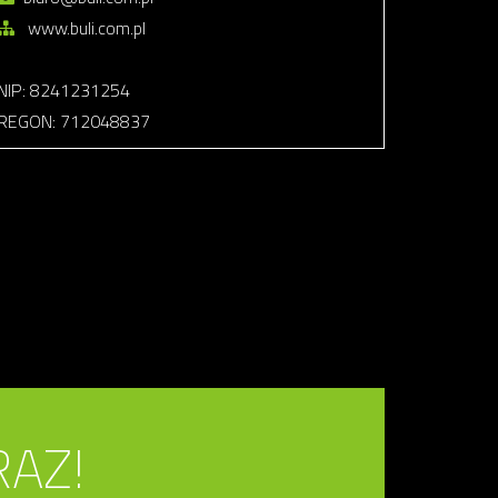
www.buli.com.pl
NIP: 8241231254
REGON: 712048837
RAZ!