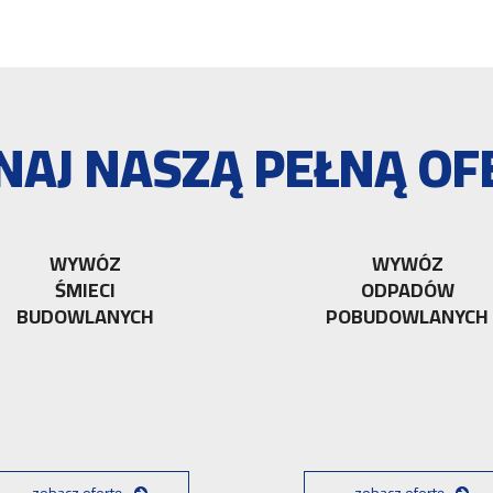
NAJ NASZĄ PEŁNĄ OF
WYWÓZ
WYWÓZ
ŚMIECI
ODPADÓW
BUDOWLANYCH
POBUDOWLANYCH
zobacz ofertę
zobacz ofertę