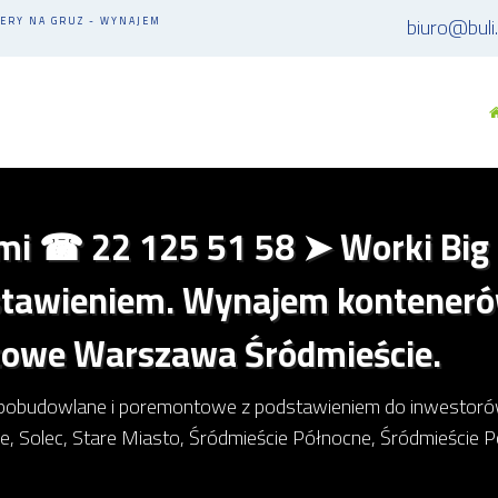
biuro@buli
ERY NA GRUZ - WYNAJEM
i ☎ 22 125 51 58 ➤ Worki Big 
stawieniem. Wynajem konteneró
towe Warszawa Śródmieście.
pobudowlane i poremontowe z podstawieniem do inwestorów p
, Solec, Stare Miasto, Śródmieście Północne, Śródmieście 