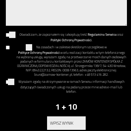
Oświadczam, że zapoznałem się i akceptuję treść
Regulaminu Serwisu
oraz
Polityki Ochrony Prywatności.
Na zasadach i w zakresie określonym szczegółowo w
Polityce Ochrony Prywatności
w celu realizacji kontaktu w tym telefonicznego
na wybraną usługę, wyrażam zgodę na przetwarzanie moich danych osobowych
podanych w formularzu kontaktowym przez ZAMÓW KONTENER SPÓŁKA Z
OGRANICZONĄ ODPOWIEDZIALNOŚCIĄ ul. Strzegomska 138/7, 54-430 Wrocław,
NIP: 8943222132, REGON: 000613963, adres poczty elektronicznej:
biuro@zamow-kontener.pl, telefon: +48 513 416 282.
Wyrażam zgodę na otrzymywanie w ramach Serwisu informacji handlowych
dotyczących świadczonych usługi na podany przeze mnie adres e-mail lub
telefon.
1 + 10