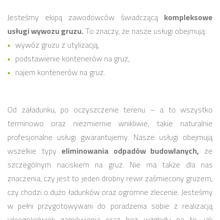
Jesteśmy ekipą zawodowców świadczącą
kompleksowe
usługi wywozu gruzu.
To znaczy, że nasze usługi obejmują:
wywóz gruzu z utylizacją,
podstawienie kontenerów na gruz,
najem kontenerów na gruz.
Od załadunku, po oczyszczenie terenu – a to wszystko
terminowo oraz niezmiernie wnikliwie, takie naturalnie
profesjonalne usługi gwarantujemy. Nasze usługi obejmują
wszelkie typy
eliminowania odpadów budowlanych,
ze
szczególnym naciskiem na gruz. Nie ma także dla nas
znaczenia, czy jest to jeden drobny rewir zaśmiecony gruzem,
czy chodzi o dużo ładunków oraz ogromne zlecenie. Jesteśmy
w pełni przygotowywani do poradzenia sobie z realizacją
jakiegokolwiek zamówienia oraz bez względu na to, jak