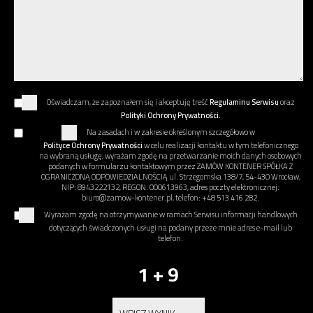
Oświadczam, że zapoznałem się i akceptuję treść
Regulaminu Serwisu
oraz
Polityki Ochrony Prywatności.
Na zasadach i w zakresie określonym szczegółowo w
Polityce Ochrony Prywatności
w celu realizacji kontaktu w tym telefonicznego
na wybraną usługę, wyrażam zgodę na przetwarzanie moich danych osobowych
podanych w formularzu kontaktowym przez ZAMÓW KONTENER SPÓŁKA Z
OGRANICZONĄ ODPOWIEDZIALNOŚCIĄ ul. Strzegomska 138/7, 54-430 Wrocław,
NIP: 8943222132, REGON: 000613963, adres poczty elektronicznej:
biuro@zamow-kontener.pl, telefon: +48 513 416 282.
Wyrażam zgodę na otrzymywanie w ramach Serwisu informacji handlowych
dotyczących świadczonych usługi na podany przeze mnie adres e-mail lub
telefon.
1 + 9