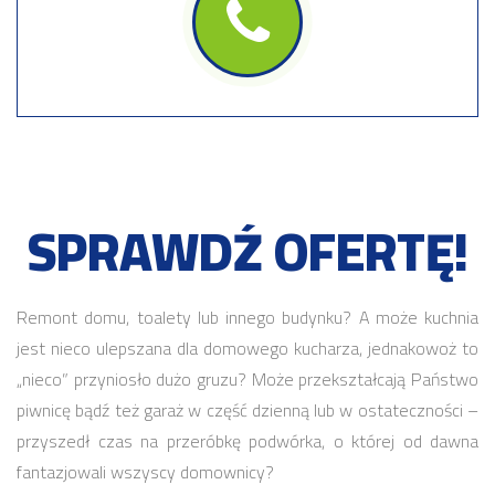
SPRAWDŹ OFERTĘ!
Remont domu, toalety lub innego budynku? A może kuchnia
jest nieco ulepszana dla domowego kucharza, jednakowoż to
„nieco” przyniosło dużo gruzu? Może przekształcają Państwo
piwnicę bądź też garaż w część dzienną lub w ostateczności –
przyszedł czas na przeróbkę podwórka, o której od dawna
fantazjowali wszyscy domownicy?