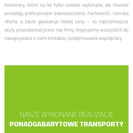
kontenery, które są nie tylko solidnie wykonane, ale również
posiadają profesjonalne zabezpieczenia. Fachowość, szeroka
oferta, a także gwarancja niskiej ceny – to najistotniejsze
atuty prowadzonej przez nas firmy. Inspirujemy wszystkich do
nawiązywania z nami kontaktu i podejmowania współpracy.
NASZE WYKONANE REALIZACJE
PONADGABARYTOWE TRANSPORTY