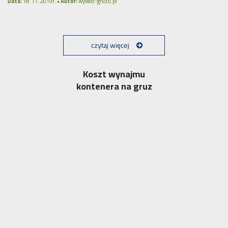
Data:
18. 11. 2019r. •
Autor:
wywoz-gruzu.pl
czytaj więcej
Koszt wynajmu
kontenera na gruz