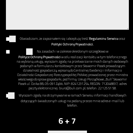
Oświadczam, że zapoznałem się i akceptuję treść
Regulaminu Serwisu
oraz
Polityki Ochrony Prywatności.
Na zasadach i w zakresie określonym szczegółowo w
Polityce Ochrony Prywatności
w celu realizacji kontaktu w tym telefonicznego
na wybraną usługę, wyrażam zgodę na przetwarzanie moich danych osobowych
podanych w formularzu kontaktowym przez Sławomir Pasek prowadzącym
działalność gospodarczą, wpisaną do Centralnej Ewidencji i Informacji o
Działalności Gospodarczej Rzeczypospolitej Polskiej prowadzonej przez ministra
właściwego do spraw gospodarki, pod firmą: Usługi Porządkowe „Buli” Sławomir
Pasek ul. Dzika 8B, 05-091 Ząbki, NIP: 8241231254, REGON: 712048837, adres
poczty elektronicznej: biuro@buli.com.pl, telefon: 22 125 51 58.
Wyrażam zgodę na otrzymywanie w ramach Serwisu informacji handlowych
dotyczących świadczonych usługi na podany przeze mnie adres e-mail lub
telefon.
6 + 7