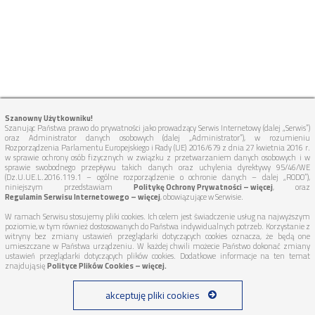
Szanowny Użytkowniku!
Szanując Państwa prawo do prywatności jako prowadzący Serwis Internetowy (dalej „Serwis”)
oraz Administrator danych osobowych (dalej „Administrator”), w rozumieniu
Rozporządzenia Parlamentu Europejskiego i Rady (UE) 2016/679 z dnia 27 kwietnia 2016 r.
w sprawie ochrony osób fizycznych w związku z przetwarzaniem danych osobowych i w
sprawie swobodnego przepływu takich danych oraz uchylenia dyrektywy 95/46/WE
(Dz.U.UE.L.2016.119.1 – ogólne rozporządzenie o ochronie danych – dalej „RODO”),
niniejszym przedstawiam
Politykę Ochrony Prywatności – więcej
, oraz
Regulamin Serwisu Internetowego – więcej
, obowiązujące w Serwisie.
W ramach Serwisu stosujemy pliki cookies. Ich celem jest świadczenie usług na najwyższym
poziomie, w tym również dostosowanych do Państwa indywidualnych potrzeb. Korzystanie z
witryny bez zmiany ustawień przeglądarki dotyczących cookies oznacza, że będą one
umieszczane w Państwa urządzeniu. W każdej chwili możecie Państwo dokonać zmiany
ustawień przeglądarki dotyczących plików cookies. Dodatkowe informacje na ten temat
znajdują się
Polityce Plików Cookies – więcej.
akceptuję pliki cookies