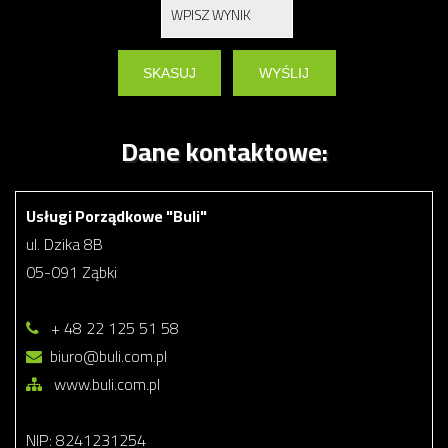
Dane kontaktowe:
Usługi Porządkowe "Buli"
ul. Dzika 8B
05-091 Ząbki
+ 48 22 125 51 58
biuro@buli.com.pl
www.buli.com.pl
NIP: 8241231254