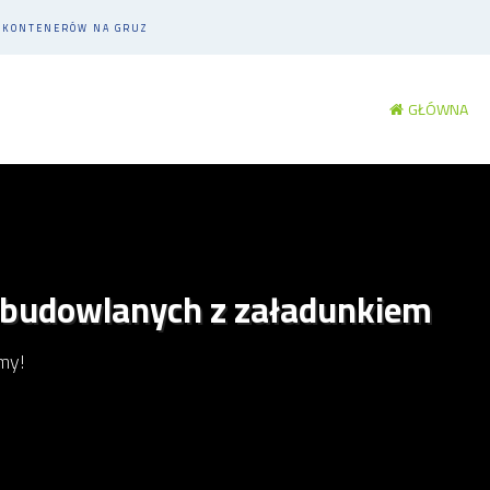
M KONTENERÓW NA GRUZ
GŁÓWNA
 budowlanych z załadunkiem
my!