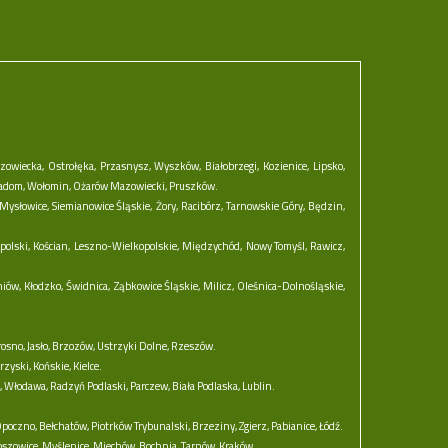
zowiecka,
Ostrołęka,
Przasnysz,
Wyszków,
Białobrzegi,
Kozienice,
Lipsko,
adom,
Wołomin,
Ożarów Mazowiecki,
Pruszków.
Mysłowice,
Siemianowice Śląskie,
Żory,
Racibórz,
Tarnowskie Góry,
Będzin,
polski,
Kościan,
Leszno-Wielkopolskie,
Międzychód,
Nowy Tomyśl,
Rawicz,
niów,
Kłodzko,
Świdnica,
Ząbkowice Śląskie,
Milicz,
Oleśnica-Dolnośląskie,
rosno,
Jasło,
Brzozów,
Ustrzyki Dolne,
Rzeszów.
rzyski,
Końskie,
Kielce.
,
Włodawa,
Radzyń Podlaski,
Parczew,
Biała Podlaska,
Lublin.
poczno,
Bełchatów,
Piotrków Trybunalski,
Brzeziny,
Zgierz,
Pabianice,
Łódź.
oszowice,
Myślenice,
Miechów,
Bochnia,
Tarnów,
Kraków.