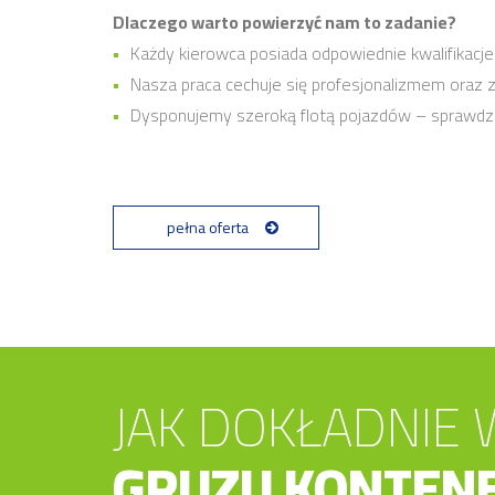
Dlaczego warto powierzyć nam to zadanie?
Każdy kierowca posiada odpowiednie kwalifikac
Nasza praca cechuje się profesjonalizmem oraz
Dysponujemy szeroką flotą pojazdów – sprawdz
pełna oferta
JAK DOKŁADNIE
GRUZU KONTENE