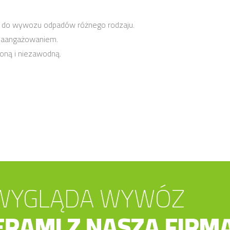
je do wywozu odpadów różnego rodzaju.
 zaangażowaniem.
oną i niezawodną.
 WYGLĄDA WYWÓZ
RAMI Z NASZĄ FIRM