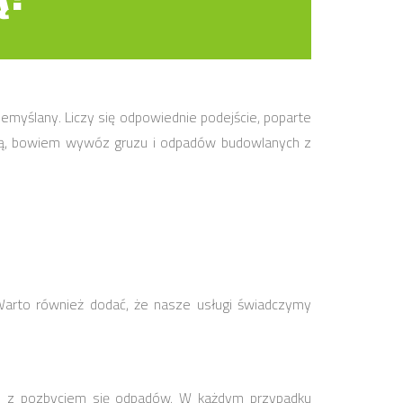
yślany. Liczy się odpowiednie podejście, poparte
ertą, bowiem wywóz gruzu i odpadów budowlanych z
arto również dodać, że nasze usługi świadczymy
nku z pozbyciem się odpadów. W każdym przypadku