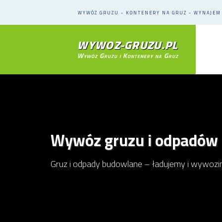
WYWÓZ GRUZU - KONTENERY NA GRUZ - WYNAJE
WYWOZ-GRUZU.PL
Wywóz Gruzu i Kontenery na Gruz
Wywóz gruzu i odpadów
Gruz i odpady budowlane – ładujemy i wywozi