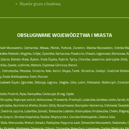
Wywóz gruzu z budowy
OBSŁUGIWANE WOJEWÓDZTWA I MIASTA
wór Mazowiecki,
Ciechanów,
Mława,
Płońsk,
Pułtusk,
Żuromin,
Maków Mazowiecki,
Ostrów Ma
kołów Podlaski,
Węgrów,
Grójec,
Żyrardów,
Sochaczew,
Piaseczno,
Otwock,
Legionowo,
Warszawa,
R
Zabrze,
Bielsko-Biała,
Bytom,
Ruda Śląska,
Rybnik,
Tychy,
Chorzów,
Jaworzno,
Jastrzębie-Zdrój,
zków,
Żywiec,
Lubliniec,
Kłobuck,
Dąbrowa Górnicza,
Bieruń.
,
Ostrzeszów,
Pleszew,
Gniezno,
Koło,
Konin,
Słupca,
Turek,
Września,
Gostyń,
Grodzisk Wielko
y,
Środa Wielkopolska,
Śrem,
Poznań.
Lwówek Śląski,
Zgorzelec,
Złotoryja,
Legnica,
Głogów,
Góra,
Lubin,
Polkowice,
Wałbrzych,
Dzierżo
oźle,
Prudnik,
Nysa,
Namysłów,
Głubczyce,
Brzeg,
Opole.
Strzyżów,
Ropczyce,
Łańcut,
Kolbuszowa,
Przeworsk,
Przemyśl,
Lubaczów,
Jarosław,
Lesko,
Sanok,
K
Jędrzejów,
Kazimierza Wielka,
Busko-Zdrój,
Starachowice,
Skarżysko-Kamienna,
Ostrowiec Świętok
,
Świdnik,
Łęczna,
Lubartów,
Zamość,
Tomaszów Lubelski,
Krasnystaw,
Hrubieszów,
Chełm,
Biłgoraj
e,
Sulęcin,
Strzelce Krajeńskie,
Słubice,
Międzyrzecz,
Gorzów Wielkopolski,
Zielona Góra.
 Wola,
Wieruszów,
Wieluń,
Sieradz,
Poddębice,
Pajęczno,
Łask,
Tomaszów Mazowiecki,
Radomsko,
O
ka,
Brzesko,
Wadowice,
Oświęcim,
Olkusz,
Chrzanów,
Nowy Sącz,
Limanowa,
Gorlice,
Wieliczka,
Pr