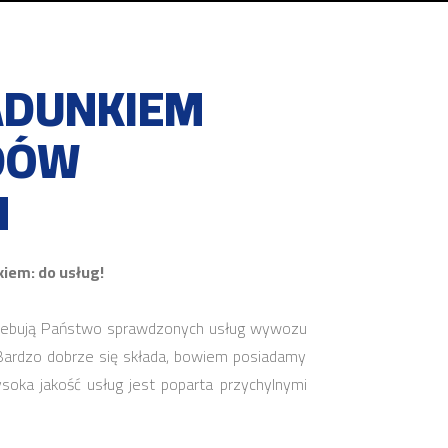
ADUNKIEM
DÓW
H
iem: do usług!
otrzebują Państwo sprawdzonych usług wywozu
Bardzo dobrze się składa, bowiem posiadamy
oka jakość usług jest poparta przychylnymi