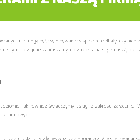
lanych nie mogą być wykonywane w sposób niedbały, czy nieprzem
ązku z tym uprzejmie zapraszamy do zapoznania się z naszą of
!
ziomie, jak również świadczymy usługi z zakresu załadunku. W
ak i firmowych.
e, albo czy chodzi o stały wywóz czy sporadyczną akcję załadu