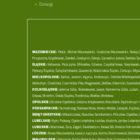
Dziwigi
MAZOWIECKIE:
Płock,
Mińsk Mazowiecki,
Grodzisk Mazowiecki,
Nowy D
Przysucha,
Szydłowiec,
Zwoleń,
Gostynin,
Sierpc,
Garwolin,
Łosice,
Siedlce,
So
ŚLĄSKIE:
Katowice,
Pszczyna,
Mikołów,
Gliwice,
Częstochowa,
Sosnowiec,
Piekary Śląskie,
Świętochłowice,
Zawiercie,
Wodzisław Śląski,
Cieszyn,
Mys
WIELKOPOLSKIE:
Kalisz,
Jarocin,
Kępno,
Krotoszyn,
Ostrów Wielkopolski
Wolsztyn,
Chodzież,
Czarnków,
Piła,
Wągrowiec,
Złotów,
Oborniki,
Szamotuł
DOLNOŚLĄSKIE:
Jelenia Góra,
Bolesławiec,
Jawor,
Kamienna Góra,
Lubań,
Oława,
Strzelin,
Środa Śląska,
Trzebnica,
Wołów,
Wrocław.
OPOLSKIE:
Strzelce Opolskie,
Olesno,
Krapkowice,
Kluczbork,
Kędzierzyn-K
PODKARPACKIE:
Tarnobrzeg,
Stalowa Wola,
Nisko,
Mielec,
Leżajsk,
Dębica,
ŚWIĘTOKRZYSKIE:
Włoszczowa,
Staszów,
Sandomierz,
Pińczów,
Opatów,
LUBELSKIE:
Ryki,
Puławy,
Opole Lubelskie,
Łuków,
Kraśnik,
Janów Lubelski
LUBUSKIE:
Wschowa,
Żary,
Żagań,
Świebodzin,
Nowa Sól,
Krosno Odrzański
ŁÓDZKIE:
Rawa Mazowiecka,
Łowicz,
Łęczyca,
Kutno,
Skierniewice,
Zduńska
MAŁOPOLSKIE:
Zakopane,
Sucha Beskidzka,
Nowy Targ,
Dąbrowa Tarnows