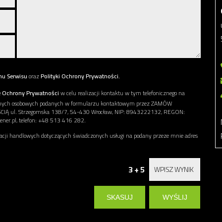
nu Serwisu
oraz
Polityki Ochrony Prywatności.
e Ochrony Prywatności
w celu realizacji kontaktu w tym telefonicznego na
danych osobowych podanych w formularzu kontaktowym przez ZAMÓW
l. Strzegomska 138/7, 54-430 Wrocław, NIP: 8943222132, REGON:
ner.pl, telefon: +48 513 416 282.
ji handlowych dotyczących świadczonych usługi na podany przeze mnie adres
3 + 5