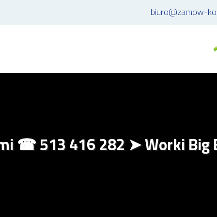
biuro@zamow-kon
i ☎ 513 416 282 ➤ Worki Big 