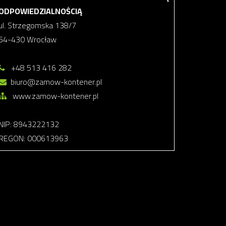
ODPOWIEDZIALNOŚCIĄ
ul. Strzegomska 138/7
54-430 Wrocław
+48 513 416 282
biuro@zamow-kontener.pl
www.zamow-kontener.pl
NIP: 8943222132
REGON: 000613963