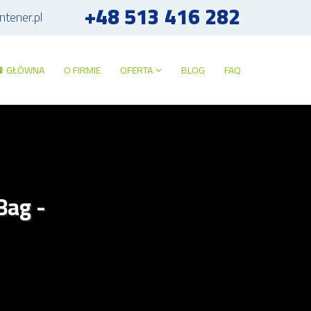
+48 513 416 282
tener.pl
GŁÓWNA
O FIRMIE
OFERTA
BLOG
FAQ
Bag -