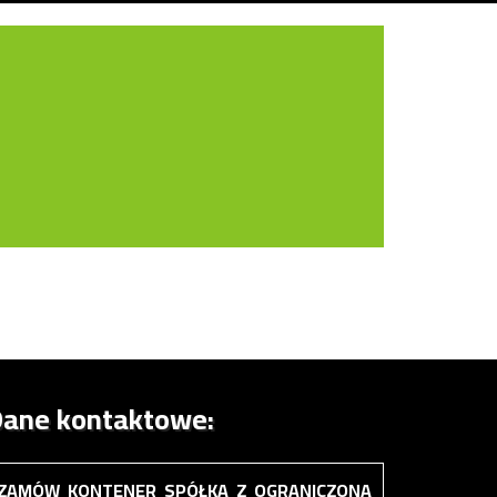
ane kontaktowe:
ZAMÓW KONTENER SPÓŁKA Z OGRANICZONĄ