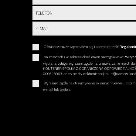
Oświadczam, że zapoznałem się i akceptuję treść
Regulami
Na zasadach i w zakresie określonym szczegółowo w
Polityc
wybraną usługę, wyrażam zgodę na przetwarzanie moich 
KONTENER SPÓŁKA Z OGRANICZONĄ ODPOWIEDZIALNOŚCIĄ u
000613963, adres poczty elektronicznej: biuro@zamow-konte
Wyrażam zgodę na otrzymywanie w ramach Serwisu informac
e-mail lub telefon.