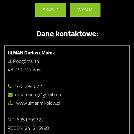
Dane kontaktowe:
ULMAN Dariusz Małek
ul. Podgórna 14
43-190 Mikołów
570 298 672
ulman.biuro@gmail.com
www.ulmanmikolow.pl
NIP: 6351799322
REGON: 241215998