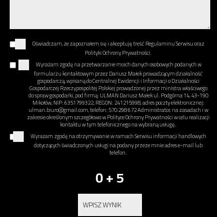
Oświadczam, że zapoznałem się i akceptuję treść Regulaminu Serwisu oraz
Polityki Ochrony Prywatności.
Wyrażam zgodę na przetwarzanie moich danych osobowych podanych w
formularzu kontaktowym przez Dariusz Małek prowadzącym działalność
gospodarczą, wpisaną do Centralnej Ewidencji i Informacji o Działalności
Gospodarczej Rzeczypospolitej Polskiej prowadzonej przez ministra właściwego
do spraw gospodarki, pod firmą: ULMAN Dariusz Małek ul. Podgórna 14, 43-190
Mikołów, NIP: 6351799322, REGON: 241215998, adres poczty elektronicznej:
ulman.biuro@gmail.com, telefon: 570 298 672 Administrator, na zasadach i w
zakresie określonym szczegółowo w Polityce Ochrony Prywatności w celu realizacji
kontaktu w tym telefonicznego na wybraną usługę.
Wyrażam zgodę na otrzymywanie w ramach Serwisu informacji handlowych
dotyczących świadczonych usługi na podany przeze mnie adres e-mail lub
telefon.
0 + 5