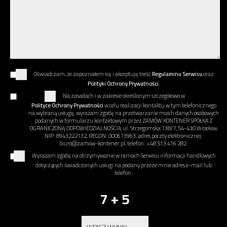
Oświadczam, że zapoznałem się i akceptuję treść
Regulaminu Serwisu
oraz
Polityki Ochrony Prywatności.
Na zasadach i w zakresie określonym szczegółowo w
Polityce Ochrony Prywatności
w celu realizacji kontaktu w tym telefonicznego
na wybraną usługę, wyrażam zgodę na przetwarzanie moich danych osobowych
podanych w formularzu kontaktowym przez ZAMÓW KONTENER SPÓŁKA Z
OGRANICZONĄ ODPOWIEDZIALNOŚCIĄ ul. Strzegomska 138/7, 54-430 Wrocław,
NIP: 8943222132, REGON: 000613963, adres poczty elektronicznej:
biuro@zamow-kontener.pl, telefon: +48 513 416 282.
Wyrażam zgodę na otrzymywanie w ramach Serwisu informacji handlowych
dotyczących świadczonych usługi na podany przeze mnie adres e-mail lub
telefon.
7 + 5