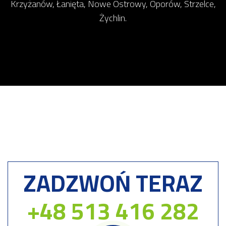
Krzyżanów, Łanięta, Nowe Ostrowy, Oporów, Strzelce,
Żychlin.
ZADZWOŃ TERAZ
+48 513 416 282