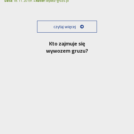
Data:
18. 11. 2019r. •
Autor:
wywoz-gruzu.pl
czytaj więcej
Kto zajmuje się
wywozem gruzu?