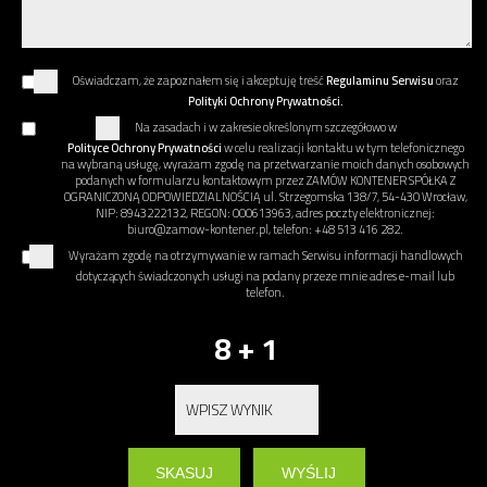
Oświadczam, że zapoznałem się i akceptuję treść
Regulaminu Serwisu
oraz
Polityki Ochrony Prywatności.
Na zasadach i w zakresie określonym szczegółowo w
Polityce Ochrony Prywatności
w celu realizacji kontaktu w tym telefonicznego
na wybraną usługę, wyrażam zgodę na przetwarzanie moich danych osobowych
podanych w formularzu kontaktowym przez ZAMÓW KONTENER SPÓŁKA Z
OGRANICZONĄ ODPOWIEDZIALNOŚCIĄ ul. Strzegomska 138/7, 54-430 Wrocław,
NIP: 8943222132, REGON: 000613963, adres poczty elektronicznej:
biuro@zamow-kontener.pl, telefon: +48 513 416 282.
Wyrażam zgodę na otrzymywanie w ramach Serwisu informacji handlowych
dotyczących świadczonych usługi na podany przeze mnie adres e-mail lub
telefon.
8 + 1