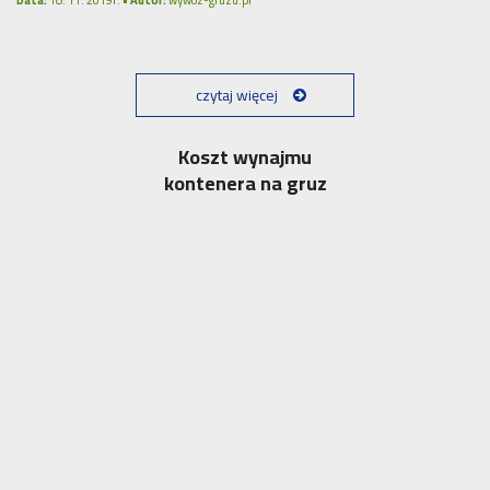
Data:
18. 11. 2019r. •
Autor:
wywoz-gruzu.pl
czytaj więcej
Koszt wynajmu
kontenera na gruz