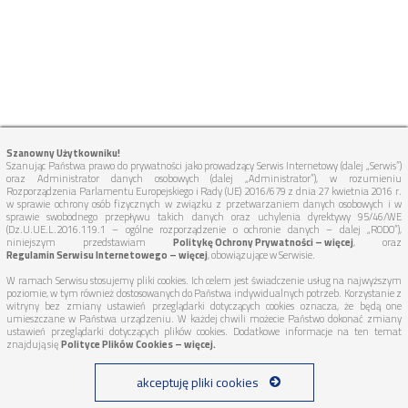
Szanowny Użytkowniku!
Szanując Państwa prawo do prywatności jako prowadzący Serwis Internetowy (dalej „Serwis”)
oraz Administrator danych osobowych (dalej „Administrator”), w rozumieniu
Rozporządzenia Parlamentu Europejskiego i Rady (UE) 2016/679 z dnia 27 kwietnia 2016 r.
w sprawie ochrony osób fizycznych w związku z przetwarzaniem danych osobowych i w
sprawie swobodnego przepływu takich danych oraz uchylenia dyrektywy 95/46/WE
(Dz.U.UE.L.2016.119.1 – ogólne rozporządzenie o ochronie danych – dalej „RODO”),
niniejszym przedstawiam
Politykę Ochrony Prywatności – więcej
, oraz
Regulamin Serwisu Internetowego – więcej
, obowiązujące w Serwisie.
W ramach Serwisu stosujemy pliki cookies. Ich celem jest świadczenie usług na najwyższym
poziomie, w tym również dostosowanych do Państwa indywidualnych potrzeb. Korzystanie z
witryny bez zmiany ustawień przeglądarki dotyczących cookies oznacza, że będą one
umieszczane w Państwa urządzeniu. W każdej chwili możecie Państwo dokonać zmiany
ustawień przeglądarki dotyczących plików cookies. Dodatkowe informacje na ten temat
znajdują się
Polityce Plików Cookies – więcej.
akceptuję pliki cookies