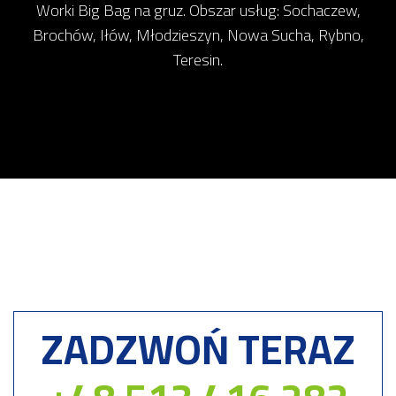
Worki Big Bag na gruz. Obszar usług: Sochaczew,
Brochów, Iłów, Młodzieszyn, Nowa Sucha, Rybno,
Teresin.
ZADZWOŃ TERAZ