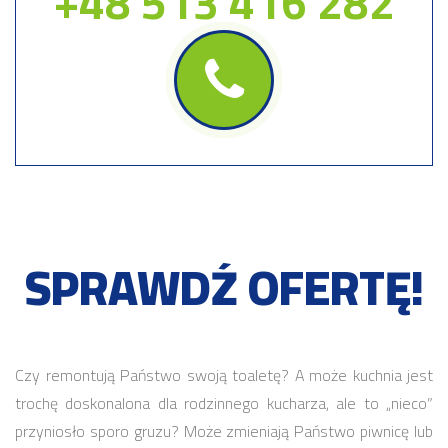
+48 513 416 282
SPRAWDŹ OFERTĘ!
Czy remontują Państwo swoją toaletę? A może kuchnia jest
trochę doskonalona dla rodzinnego kucharza, ale to „nieco”
przyniosło sporo gruzu? Może zmieniają Państwo piwnicę lub