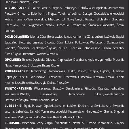
Dąbrowa Górnicza,
Bieruń.
WIELKOPOLSKIE:
Kalisz,
Jarocin,
Kępno,
Krotoszyn,
Ostrów Wielkopolski,
Ostrzeszów,
Pleszew,
Gniezno,
Koło,
Konin,
Słupca,
Turek,
Września,
Gostyń,
Grodzisk Wielkopolski,
Kościan,
Leszno-Wielkopolskie,
Międzychód,
Nowy Tomyśl,
Rawicz,
Wolsztyn,
Chodzież,
Czarnków,
Piła,
Wągrowiec,
Złotów,
Oborniki,
Szamotuły,
Środa Wielkopolska,
Śrem,
Poznań.
DOLNOŚLĄSKIE:
Jelenia Góra,
Bolesławiec,
Jawor,
Kamienna Góra,
Lubań,
Lwówek Śląski,
Zgorzelec,
Złotoryja,
Legnica,
Głogów,
Góra,
Lubin,
Polkowice,
Wałbrzych,
Dzierżoniów,
Kłodzko,
Świdnica,
Ząbkowice Śląskie,
Milicz,
Oleśnica-Dolnośląskie,
Oława,
Strzelin,
Środa Śląska,
Trzebnica,
Wołów,
Wrocław.
OPOLSKIE:
Strzelce Opolskie,
Olesno,
Krapkowice,
Kluczbork,
Kędzierzyn-Koźle,
Prudnik,
Nysa,
Namysłów,
Głubczyce,
Brzeg,
Opole.
PODKARPACKIE:
Tarnobrzeg,
Stalowa Wola,
Nisko,
Mielec,
Leżajsk,
Dębica,
Strzyżów,
Ropczyce,
Łańcut,
Kolbuszowa,
Przeworsk,
Przemyśl,
Lubaczów,
Jarosław,
Lesko,
Sanok,
Krosno,
Jasło,
Brzozów,
Ustrzyki Dolne,
Rzeszów.
ŚWIĘTOKRZYSKIE:
Włoszczowa,
Staszów,
Sandomierz,
Pińczów,
Opatów,
Jędrzejów,
Kazimierza Wielka,
Busko-Zdrój,
Starachowice,
Skarżysko-Kamienna,
Ostrowiec Świętokrzyski,
Końskie,
Kielce.
LUBELSKIE:
Ryki,
Puławy,
Opole Lubelskie,
Łuków,
Kraśnik,
Janów Lubelski,
Świdnik,
Łęczna,
Lubartów,
Zamość,
Tomaszów Lubelski,
Krasnystaw,
Hrubieszów,
Chełm,
Biłgoraj,
Włodawa,
Radzyń Podlaski,
Parczew,
Biała Podlaska,
Lublin.
LUBUSKIE:
Wschowa,
Żary,
Żagań,
Świebodzin,
Nowa Sól,
Krosno Odrzańskie,
Sulęcin,
Strzelce Krajeńskie,
Słubice,
Międzyrzecz,
Gorzów Wielkopolski,
Zielona Góra.