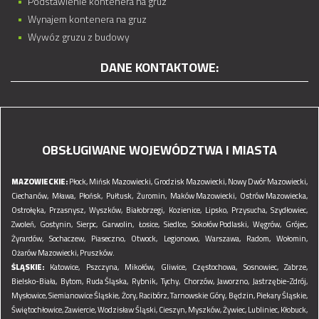
Podstawienie kontenera na gruz
Wynajem kontenera na gruz
Wywóz gruzu z budowy
DANE KONTAKTOWE:
OBSŁUGIWANE WOJEWÓDZTWA I MIASTA
MAZOWIECKIE:
Płock,
Mińsk Mazowiecki,
Grodzisk Mazowiecki,
Nowy Dwór Mazowiecki,
Ciechanów,
Mława,
Płońsk,
Pułtusk,
Żuromin,
Maków Mazowiecki,
Ostrów Mazowiecka,
Ostrołęka,
Przasnysz,
Wyszków,
Białobrzegi,
Kozienice,
Lipsko,
Przysucha,
Szydłowiec,
Zwoleń,
Gostynin,
Sierpc,
Garwolin,
Łosice,
Siedlce,
Sokołów Podlaski,
Węgrów,
Grójec,
Żyrardów,
Sochaczew,
Piaseczno,
Otwock,
Legionowo,
Warszawa,
Radom,
Wołomin,
Ożarów Mazowiecki,
Pruszków.
ŚLĄSKIE:
Katowice,
Pszczyna,
Mikołów,
Gliwice,
Częstochowa,
Sosnowiec,
Zabrze,
Bielsko-Biała,
Bytom,
Ruda Śląska,
Rybnik,
Tychy,
Chorzów,
Jaworzno,
Jastrzębie-Zdrój,
Mysłowice,
Siemianowice Śląskie,
Żory,
Racibórz,
Tarnowskie Góry,
Będzin,
Piekary Śląskie,
Świętochłowice,
Zawiercie,
Wodzisław Śląski,
Cieszyn,
Myszków,
Żywiec,
Lubliniec,
Kłobuck,