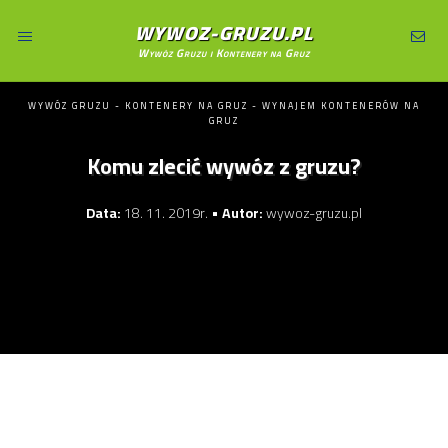
WYWOZ-GRUZU.PL
Wywóz Gruzu i Kontenery na Gruz
WYWÓZ GRUZU - KONTENERY NA GRUZ - WYNAJEM KONTENERÓW NA
GRUZ
Komu zlecić wywóz z gruzu?
Data:
18. 11. 2019r. •
Autor:
wywoz-gruzu.pl