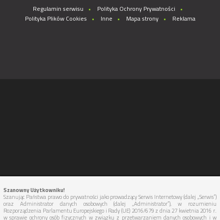
Regulamin serwisu
Polityka Ochrony Prywatności
Polityka Plików Cookies
Inne
Mapa strony
Reklama
Szanowny Użytkowniku!
Szanując Państwa prawo do prywatności jako prowadzący Serwis Internetowy (dalej „Serwis”)
oraz Administrator danych osobowych (dalej „Administrator”), w rozumieniu
Rozporządzenia Parlamentu Europejskiego i Rady (UE) 2016/679 z dnia 27 kwietnia 2016 r.
w sprawie ochrony osób fizycznych w związku z przetwarzaniem danych osobowych i w