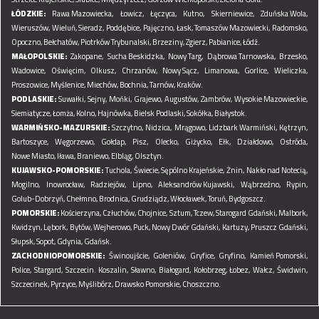
ŁÓDZKIE:
Rawa Mazowiecka,
Łowicz,
Łęczyca,
Kutno,
Skierniewice,
Zduńska Wola,
Wieruszów,
Wieluń,
Sieradz,
Poddębice,
Pajęczno,
Łask,
Tomaszów Mazowiecki,
Radomsko,
Opoczno,
Bełchatów,
Piotrków Trybunalski,
Brzeziny,
Zgierz,
Pabianice,
Łódź.
MAŁOPOLSKIE:
Zakopane,
Sucha Beskidzka,
Nowy Targ,
Dąbrowa Tarnowska,
Brzesko,
Wadowice,
Oświęcim,
Olkusz,
Chrzanów,
Nowy Sącz,
Limanowa,
Gorlice,
Wieliczka,
Proszowice,
Myślenice,
Miechów,
Bochnia,
Tarnów,
Kraków.
PODLASKIE:
Suwałki,
Sejny,
Mońki,
Grajewo,
Augustów,
Zambrów,
Wysokie Mazowieckie,
Siemiatycze,
Łomża,
Kolno,
Hajnówka,
Bielsk Podlaski,
Sokółka,
Białystok.
WARMIŃSKO-MAZURSKIE:
Szczytno,
Nidzica,
Mrągowo,
Lidzbark Warmiński,
Kętrzyn,
Bartoszyce,
Węgorzewo,
Gołdap,
Pisz,
Olecko,
Giżycko,
Ełk,
Działdowo,
Ostróda,
Nowe Miasto,
Iława,
Braniewo,
Elbląg,
Olsztyn.
KUJAWSKO-POMORSKIE:
Tuchola,
Świecie,
Sępólno Krajeńskie,
Żnin,
Nakło nad Notecią,
Mogilno,
Inowrocław,
Radziejów,
Lipno,
Aleksandrów Kujawski,
Wąbrzeźno,
Rypin,
Golub-Dobrzyń,
Chełmno,
Brodnica,
Grudziądz,
Włocławek,
Toruń,
Bydgoszcz.
POMORSKIE:
Kościerzyna,
Człuchów,
Chojnice,
Sztum,
Tczew,
Starogard Gdański,
Malbork,
Kwidzyn,
Lębork,
Bytów,
Wejherowo,
Puck,
Nowy Dwór Gdański,
Kartuzy,
Pruszcz Gdański,
Słupsk,
Sopot,
Gdynia,
Gdańsk.
ZACHODNIOPOMORSKIE:
Świnoujście,
Goleniów,
Gryfice,
Gryfino,
Kamień Pomorski,
Police,
Stargard,
Szczecin.
Koszalin,
Sławno,
Białogard,
Kołobrzeg,
Łobez,
Wałcz,
Świdwin,
Szczecinek,
Pyrzyce,
Myślibórz,
Drawsko Pomorskie,
Choszczno.