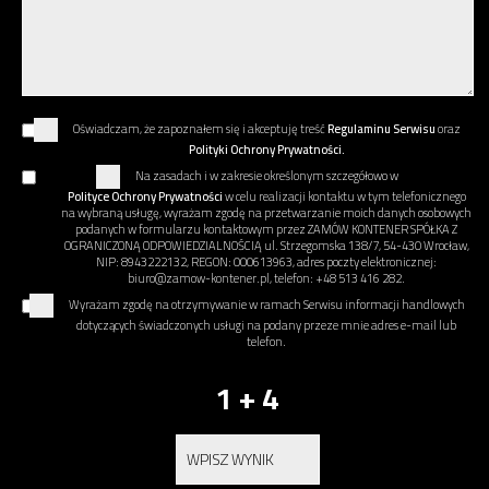
Oświadczam, że zapoznałem się i akceptuję treść
Regulaminu Serwisu
oraz
Polityki Ochrony Prywatności.
Na zasadach i w zakresie określonym szczegółowo w
Polityce Ochrony Prywatności
w celu realizacji kontaktu w tym telefonicznego
na wybraną usługę, wyrażam zgodę na przetwarzanie moich danych osobowych
podanych w formularzu kontaktowym przez ZAMÓW KONTENER SPÓŁKA Z
OGRANICZONĄ ODPOWIEDZIALNOŚCIĄ ul. Strzegomska 138/7, 54-430 Wrocław,
NIP: 8943222132, REGON: 000613963, adres poczty elektronicznej:
biuro@zamow-kontener.pl, telefon: +48 513 416 282.
Wyrażam zgodę na otrzymywanie w ramach Serwisu informacji handlowych
dotyczących świadczonych usługi na podany przeze mnie adres e-mail lub
telefon.
1 + 4