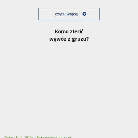
czytaj więcej
Komu zlecić
wywóz z gruzu?
Data:
18. 11. 2019r. •
Autor:
wywoz-gruzu.pl