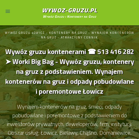
WYWOZ-GRUZU.PL
Wywóz Gruzu i Kontenery na Gruz
WYWÓZ GRUZU ŁOWICZ - KONTENERY NA GRUZ - WYNAJEM KONTENERÓW
NA GRUZ - ATRAKCYJNY CENNIK
Wywóz gruzu kontenerami ☎ 513 416 282
➤ Worki Big Bag - Wywóz gruzu, kontenery
na gruz z podstawieniem. Wynajem
kontenerów na gruz i odpady pobudowlane
i poremontowe Łowicz
Wynajem kontenerów na gruz, śmieci, odpady
pobudowlane i poremontowe z podstawieniem do
inwestorów prywatnych, deweloperów, firm, instytucji.
Obszar usług: Łowicz, Bielawy, Chąśno, Domaniewice,