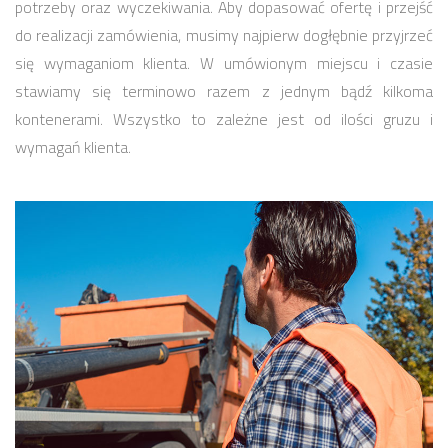
potrzeby oraz wyczekiwania. Aby dopasować ofertę i przejść
do realizacji zamówienia, musimy najpierw dogłębnie przyjrzeć
się wymaganiom klienta. W umówionym miejscu i czasie
stawiamy się terminowo razem z jednym bądź kilkoma
kontenerami. Wszystko to zależne jest od ilości gruzu i
wymagań klienta.