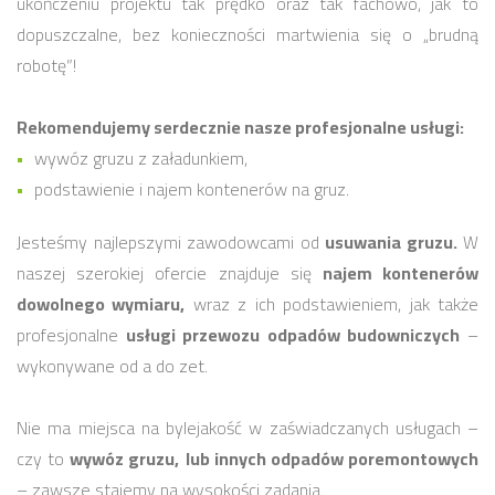
ukończeniu projektu tak prędko oraz tak fachowo, jak to
dopuszczalne, bez konieczności martwienia się o „brudną
robotę”!
Rekomendujemy serdecznie nasze profesjonalne usługi:
wywóz gruzu z załadunkiem,
podstawienie i najem kontenerów na gruz.
Jesteśmy najlepszymi zawodowcami od
usuwania gruzu.
W
naszej szerokiej ofercie znajduje się
najem kontenerów
dowolnego wymiaru,
wraz z ich podstawieniem, jak także
profesjonalne
usługi przewozu odpadów budowniczych
–
wykonywane od a do zet.
Nie ma miejsca na bylejakość w zaświadczanych usługach –
czy to
wywóz gruzu,
lub innych odpadów poremontowych
– zawsze stajemy na wysokości zadania.