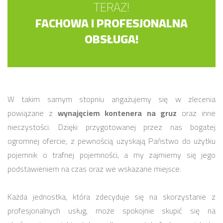
TERAZ!
FACHOWA I PROFESJONALNA
OBSŁUGA!
W takim samym stopniu angażujemy się w zlecenia
powiązane z
wynajęciem kontenera na gruz
oraz inne
nieczystości. Dzięki przygotowanej przez nas bogatej
ogromnej ofercie, z pewnością uzyskają Państwo do użytku
pojemnik o trafnej pojemności, a my zajmiemy się jego
podstawieniem na czas oraz we wskazane miejsce.
Każda jednostka, która zdecyduje się na skorzystanie z
profesjonalnych usług, może spokojnie skupić się na