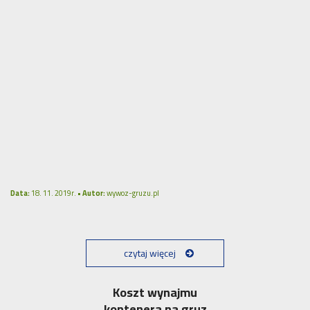
Data:
18. 11. 2019r. •
Autor:
wywoz-gruzu.pl
czytaj więcej
Koszt wynajmu
kontenera na gruz