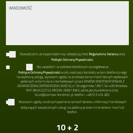
Oświadczam, że zapoznałem się i akceptuję treść
Regulaminu Serwisu
oraz
Polityki Ochrony Prywatności.
Na zasadach i w zakresie określonym szczegółowo w
Polityce Ochrony Prywatności
w celu realizacji kontaktu w tym telefonicznego
na wybraną usługę, wyrażam zgodę na przetwarzanie moich danych osobowych
podanych w formularzu kontaktowym przez ZAMÓW KONTENER SPÓŁKA Z
OGRANICZONĄ ODPOWIEDZIALNOŚCIĄ ul. Strzegomska 138/7, 54-430 Wrocław,
NIP: 8943222132, REGON: 000613963, adres poczty elektronicznej:
biuro@zamow-kontener.pl, telefon: +48 513 416 282.
Wyrażam zgodę na otrzymywanie w ramach Serwisu informacji handlowych
dotyczących świadczonych usługi na podany przeze mnie adres e-mail lub
telefon.
10 + 2