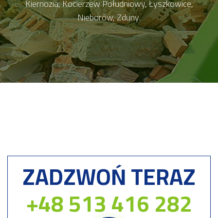
Kiernozia, Kocierzew Południowy, Łyszkowice,
Nieborów, Zduny.
ZADZWOŃ TERAZ
+48 513 416 282