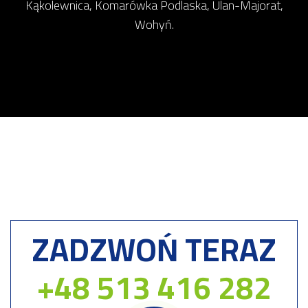
Kąkolewnica, Komarówka Podlaska, Ulan-Majorat,
Wohyń.
ZADZWOŃ TERAZ
+48 513 416 282