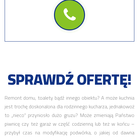
SPRAWDŹ OFERTĘ!
Remont domu, toalety bądź innego obiektu? A może kuchnia
jest trochę doskonalona dla rodzinnego kucharza, jednakowoż
to „nieco” przyniosło dużo gruzu? Może zmieniają Państwo
piwnicę czy też garaż w część codzienną lub też w końcu –
przybył czas na modyfikację podwórka, o jakiej od dawna