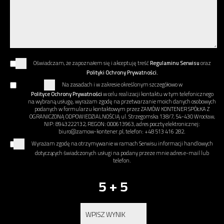
Oświadczam, że zapoznałem się i akceptuję treść
Regulaminu Serwisu
oraz
Polityki Ochrony Prywatności.
Na zasadach i w zakresie określonym szczegółowo w
Polityce Ochrony Prywatności
w celu realizacji kontaktu w tym telefonicznego
na wybraną usługę, wyrażam zgodę na przetwarzanie moich danych osobowych
podanych w formularzu kontaktowym przez ZAMÓW KONTENER SPÓŁKA Z
OGRANICZONĄ ODPOWIEDZIALNOŚCIĄ ul. Strzegomska 138/7, 54-430 Wrocław,
NIP: 8943222132, REGON: 000613963, adres poczty elektronicznej:
biuro@zamow-kontener.pl, telefon: +48 513 416 282.
Wyrażam zgodę na otrzymywanie w ramach Serwisu informacji handlowych
dotyczących świadczonych usługi na podany przeze mnie adres e-mail lub
telefon.
5 + 5