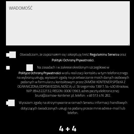
Oświadczam, że zapoznałem się i akceptuję treść
Regulaminu Serwisu
oraz
Polityki Ochrony Prywatności.
Na zasadach i w zakresie określonym szczegółowo w
Polityce Ochrony Prywatności
w celu realizacji kontaktu w tym telefonicznego
na wybraną usługę, wyrażam zgodę na przetwarzanie moich danych osobowych
podanych w formularzu kontaktowym przez ZAMÓW KONTENER SPÓŁKA Z
OGRANICZONĄ ODPOWIEDZIALNOŚCIĄ ul. Strzegomska 138/7, 54-430 Wrocław,
NIP: 8943222132, REGON: 000613963, adres poczty elektronicznej:
biuro@zamow-kontener.pl, telefon: +48 513 416 282.
Wyrażam zgodę na otrzymywanie w ramach Serwisu informacji handlowych
dotyczących świadczonych usługi na podany przeze mnie adres e-mail lub
telefon.
4 + 4