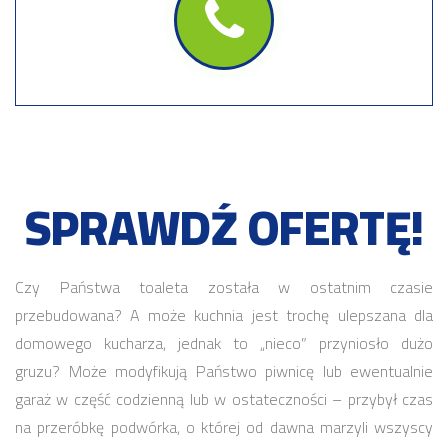
SPRAWDŹ OFERTĘ!
Czy Państwa toaleta została w ostatnim czasie
przebudowana? A może kuchnia jest trochę ulepszana dla
domowego kucharza, jednak to „nieco” przyniosło dużo
gruzu? Może modyfikują Państwo piwnicę lub ewentualnie
garaż w część codzienną lub w ostateczności – przybył czas
na przeróbkę podwórka, o której od dawna marzyli wszyscy