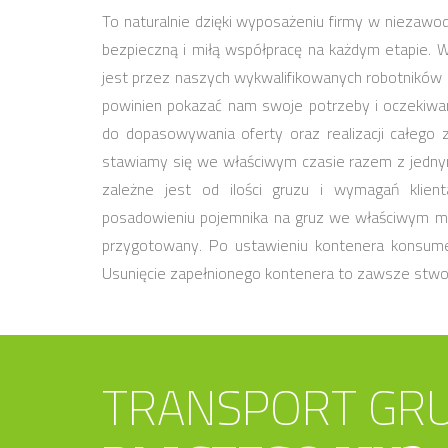
To naturalnie dzięki wyposażeniu firmy w niezaw
bezpieczną i miłą współpracę na każdym etapie. 
jest przez naszych wykwalifikowanych robotników 
powinien pokazać nam swoje potrzeby i oczekiwan
do dopasowywania oferty oraz realizacji całego
stawiamy się we właściwym czasie razem z jedny
zależne jest od ilości gruzu i wymagań klie
posadowieniu pojemnika na gruz we właściwym mi
przygotowany. Po ustawieniu kontenera konsume
Usunięcie zapełnionego kontenera to zawsze stwo
TRANSPORT GRU