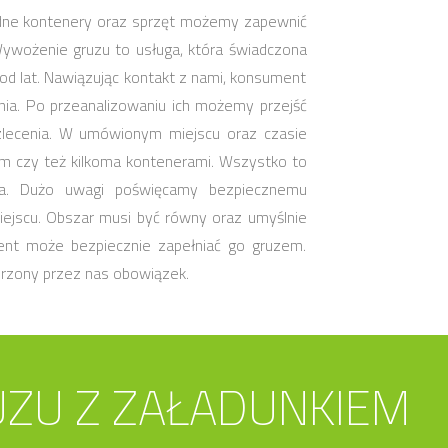
odne kontenery oraz sprzęt możemy zapewnić
Wywożenie gruzu to usługa, która świadczona
od lat. Nawiązując kontakt z nami, konsument
ia. Po przeanalizowaniu ich możemy przejść
 zlecenia. W umówionym miejscu oraz czasie
m czy też kilkoma kontenerami. Wszystko to
nta. Dużo uwagi poświęcamy bezpiecznemu
ejscu. Obszar musi być równy oraz umyślnie
nt może bezpiecznie zapełniać go gruzem.
rzony przez nas obowiązek.
ZU Z ZAŁADUNKIEM