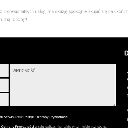
 profesjonalnych usług, ma okazję spokojnie skupić się na ukończ
rudną robotę”!
D
nu Serwisu
oraz
Polityki Ochrony Prywatności.
e Ochrony Prywatności
w celu realizacji kontaktu w tym telefonicznego na