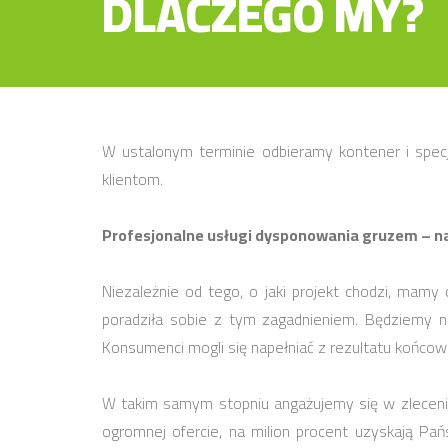
DLACZEGO MY?
W ustalonym terminie odbieramy kontener i spe
klientom.
Profesjonalne usługi dysponowania gruzem – na 
Niezależnie od tego, o jaki projekt chodzi, mam
poradziła sobie z tym zagadnieniem. Będziemy ni
Konsumenci mogli się napełniać z rezultatu końcow
W takim samym stopniu angażujemy się w zlecenia
ogromnej ofercie, na milion procent uzyskają P