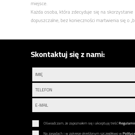
miejsce.
Każda osoba, która zdecyduje się na skorzystanie z
dopuszczalne, bez konieczności martwienia się o „b
Skontaktuj się z nami:
Oświadczam, że zapoznałem się i akceptuję treść
Regulami
Na zasadach i w zakresie określonym szczegółowo w
Polityc