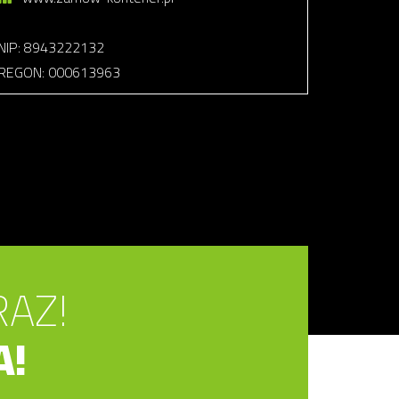
NIP: 8943222132
REGON: 000613963
RAZ!
A!