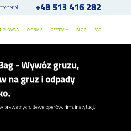
+48 513 416 282
tener.pl
GŁÓWNA
O FIRMIE
OFERTA
BLOG
FAQ
Bag - Wywóz gruzu,
w na gruz i odpady
ko.
rywatnych, deweloperów, firm, instytucji.