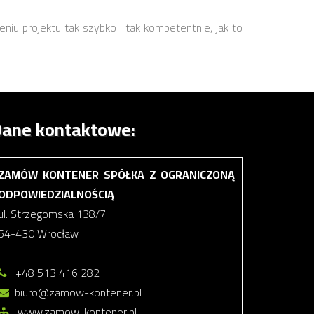
eniu projektu tak szybko i tak kompetentnie, jak to
ane kontaktowe:
ZAMÓW KONTENER SPÓŁKA Z OGRANICZONĄ
ODPOWIEDZIALNOŚCIĄ
ul. Strzegomska 138/7
54-430 Wrocław
+48 513 416 282
biuro@zamow-kontener.pl
www.zamow-kontener.pl