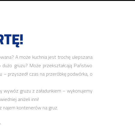
TĘ!
owana? A może kuchnia jest trochę ulepszana
ło dużo gruzu? Może przekształcają Państwo
cu – przyszedł czas na przeróbkę podwórka, o
bny wywóz gruzu z załadunkiem – wykonujemy
dniej aniżeli inni!
az najem kontenerów na gruz.
?