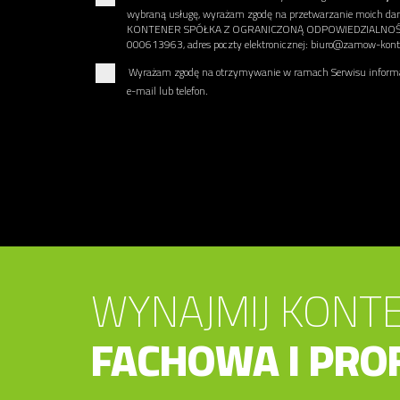
wybraną usługę, wyrażam zgodę na przetwarzanie moich 
KONTENER SPÓŁKA Z OGRANICZONĄ ODPOWIEDZIALNOŚCIĄ u
000613963, adres poczty elektronicznej: biuro@zamow-konte
Wyrażam zgodę na otrzymywanie w ramach Serwisu informac
e-mail lub telefon.
WYNAJMIJ KONTE
FACHOWA I PRO