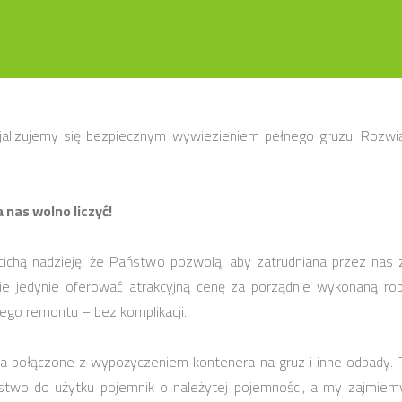
cjalizujemy się bezpiecznym wywiezieniem pełnego gruzu. Rozw
nas wolno liczyć!
y cichą nadzieję, że Państwo pozwolą, aby zatrudniana przez nas
e jedynie oferować atrakcyjną cenę za porządnie wykonaną rob
ego remontu – bez komplikacji.
 połączone z wypożyczeniem kontenera na gruz i inne odpady. T
aństwo do użytku pojemnik o należytej pojemności, a my zajmie