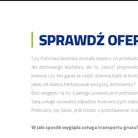
SPRAWDŹ OFER
Czy Państwa łazienka została dopiero co przebud
dla domowego kucharza, ale to „nieco” przynios
piwnicę czy też garaż w część dzienną bądź w koń
jakiej od dawna fantazjowali wszyscy domownicy?
Bez względu na to, z jakiego powodu jest potrze
taką usługę usuwania odpadów budowniczych odpowie
Polecamy się także, jeśli chodzi o podstawienie or
W jaki sposób wygląda usługa transportu gruzu