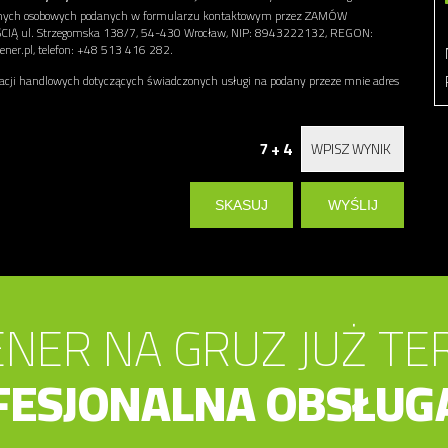
danych osobowych podanych w formularzu kontaktowym przez ZAMÓW
l. Strzegomska 138/7, 54-430 Wrocław, NIP: 8943222132, REGON:
ner.pl, telefon: +48 513 416 282.
ji handlowych dotyczących świadczonych usługi na podany przeze mnie adres
7 + 4
NER NA GRUZ JUŻ TE
FESJONALNA OBSŁUG