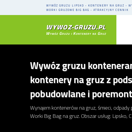
WYWÓZ GRUZU LIPSKO - KONTENERY NA GRUZ - 
WORKI GRUZOWE BIG BAG - ATRAKCYJNY CENNIK
WYWOZ-GRUZU.PL
Wywóz Gruzu i Kontenery na Gruz
Wywóz gruzu konteneram
kontenery na gruz z pod
pobudowlane i poremonto
Wynajem kontenerów na gruz, śmieci, odpady 
Worki Big Bag na gruz. Obszar usług: Lipsko, C