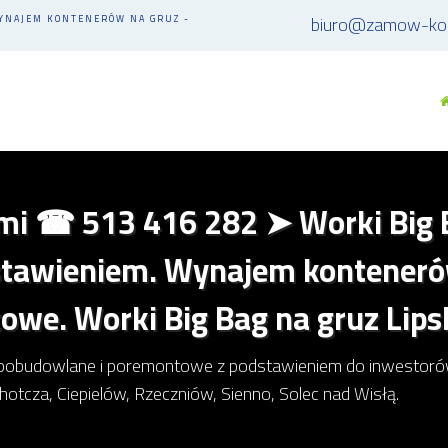
biuro@zamow-kon
WYNAJEM KONTENERÓW NA GRUZ -
i ☎ 513 416 282 ➤ Worki Big 
stawieniem. Wynajem konteneró
we. Worki Big Bag na gruz Lips
pobudowlane i poremontowe z podstawieniem do inwestorów p
hotcza, Ciepielów, Rzeczniów, Sienno, Solec nad Wisłą.