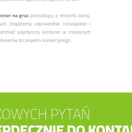
tener na gruz
pochodzący z remontu domu,
wno znajdziemy odpowiednie rozwiązanie i
zamówić pojedynczy kontener w mniejszym
ontenerów do projektu komercyjnego.
KOWYCH PYTAŃ
RDECZNIE DO KONTA