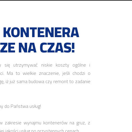
E KONTENERA
ZE NA CZAS!
y się utrzymywać niskie koszty ogólne i
. Ma to wielkie znaczenie, jeśli chodzi o
gę, iż już sama budowa czy remont to zadanie
my do Państwa usług!
w zakresie wynajmu kontenerów na gruz, z
j jakości usług po przystępnych cenach.