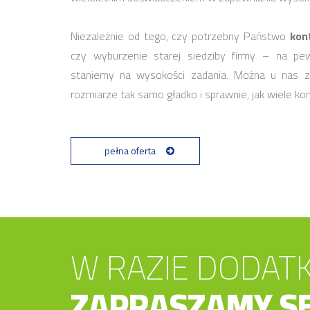
Niezależnie od tego, czy potrzebny Państwo
kon
czy wyburzenie starej siedziby firmy – na pe
staniemy na wysokości zadania. Można u nas 
rozmiarze tak samo gładko i sprawnie, jak wiele k
pełna oferta
W RAZIE DODAT
ZAPRASZAMY SE