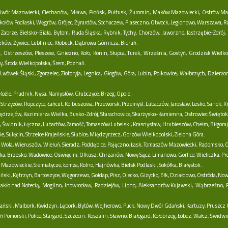
wór Mazowiecki,
Ciechanów,
Mława,
Płońsk,
Pułtusk,
Żuromin,
Maków Mazowiecki,
Ostrów Ma
kołów Podlaski,
Węgrów,
Grójec,
Żyrardów,
Sochaczew,
Piaseczno,
Otwock,
Legionowo,
Warszawa,
R
Zabrze,
Bielsko-Biała,
Bytom,
Ruda Śląska,
Rybnik,
Tychy,
Chorzów,
Jaworzno,
Jastrzębie-Zdrój,
zków,
Żywiec,
Lubliniec,
Kłobuck,
Dąbrowa Górnicza,
Bieruń.
,
Ostrzeszów,
Pleszew,
Gniezno,
Koło,
Konin,
Słupca,
Turek,
Września,
Gostyń,
Grodzisk Wielko
y,
Środa Wielkopolska,
Śrem,
Poznań.
Lwówek Śląski,
Zgorzelec,
Złotoryja,
Legnica,
Głogów,
Góra,
Lubin,
Polkowice,
Wałbrzych,
Dzierżo
oźle,
Prudnik,
Nysa,
Namysłów,
Głubczyce,
Brzeg,
Opole.
Strzyżów,
Ropczyce,
Łańcut,
Kolbuszowa,
Przeworsk,
Przemyśl,
Lubaczów,
Jarosław,
Lesko,
Sanok,
K
Jędrzejów,
Kazimierza Wielka,
Busko-Zdrój,
Starachowice,
Skarżysko-Kamienna,
Ostrowiec Świętok
,
Świdnik,
Łęczna,
Lubartów,
Zamość,
Tomaszów Lubelski,
Krasnystaw,
Hrubieszów,
Chełm,
Biłgoraj
e,
Sulęcin,
Strzelce Krajeńskie,
Słubice,
Międzyrzecz,
Gorzów Wielkopolski,
Zielona Góra.
 Wola,
Wieruszów,
Wieluń,
Sieradz,
Poddębice,
Pajęczno,
Łask,
Tomaszów Mazowiecki,
Radomsko,
O
ka,
Brzesko,
Wadowice,
Oświęcim,
Olkusz,
Chrzanów,
Nowy Sącz,
Limanowa,
Gorlice,
Wieliczka,
Pr
 Mazowieckie,
Siemiatycze,
Łomża,
Kolno,
Hajnówka,
Bielsk Podlaski,
Sokółka,
Białystok.
ński,
Kętrzyn,
Bartoszyce,
Węgorzewo,
Gołdap,
Pisz,
Olecko,
Giżycko,
Ełk,
Działdowo,
Ostróda,
Now
akło nad Notecią,
Mogilno,
Inowrocław,
Radziejów,
Lipno,
Aleksandrów Kujawski,
Wąbrzeźno,
ański,
Malbork,
Kwidzyn,
Lębork,
Bytów,
Wejherowo,
Puck,
Nowy Dwór Gdański,
Kartuzy,
Pruszcz 
ń Pomorski,
Police,
Stargard,
Szczecin.
Koszalin,
Sławno,
Białogard,
Kołobrzeg,
Łobez,
Wałcz,
Świdwi