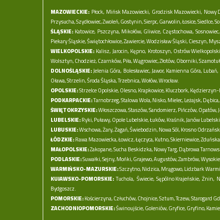
MAZOWIECKIE:
Płock,
Mińsk Mazowiecki,
Grodzisk Mazowiecki,
Nowy D
Przysucha,
Szydłowiec,
Zwoleń,
Gostynin,
Sierpc,
Garwolin,
Łosice,
Siedlce,
So
ŚLĄSKIE:
Katowice,
Pszczyna,
Mikołów,
Gliwice,
Częstochowa,
Sosnowiec,
Piekary Śląskie,
Świętochłowice,
Zawiercie,
Wodzisław Śląski,
Cieszyn,
Mys
WIELKOPOLSKIE:
Kalisz,
Jarocin,
Kępno,
Krotoszyn,
Ostrów Wielkopolski
Wolsztyn,
Chodzież,
Czarnków,
Piła,
Wągrowiec,
Złotów,
Oborniki,
Szamotuł
DOLNOŚLĄSKIE:
Jelenia Góra,
Bolesławiec,
Jawor,
Kamienna Góra,
Lubań,
Oława,
Strzelin,
Środa Śląska,
Trzebnica,
Wołów,
Wrocław.
OPOLSKIE:
Strzelce Opolskie,
Olesno,
Krapkowice,
Kluczbork,
Kędzierzyn-K
PODKARPACKIE:
Tarnobrzeg,
Stalowa Wola,
Nisko,
Mielec,
Leżajsk,
Dębica,
ŚWIĘTOKRZYSKIE:
Włoszczowa,
Staszów,
Sandomierz,
Pińczów,
Opatów,
LUBELSKIE:
Ryki,
Puławy,
Opole Lubelskie,
Łuków,
Kraśnik,
Janów Lubelski
LUBUSKIE:
Wschowa,
Żary,
Żagań,
Świebodzin,
Nowa Sól,
Krosno Odrzański
ŁÓDZKIE:
Rawa Mazowiecka,
Łowicz,
Łęczyca,
Kutno,
Skierniewice,
Zduńska
MAŁOPOLSKIE:
Zakopane,
Sucha Beskidzka,
Nowy Targ,
Dąbrowa Tarnows
PODLASKIE:
Suwałki,
Sejny,
Mońki,
Grajewo,
Augustów,
Zambrów,
Wysokie
WARMIŃSKO-MAZURSKIE:
Szczytno,
Nidzica,
Mrągowo,
Lidzbark Warmi
KUJAWSKO-POMORSKIE:
Tuchola,
Świecie,
Sępólno Krajeńskie,
Żnin,
N
Bydgoszcz.
POMORSKIE:
Kościerzyna,
Człuchów,
Chojnice,
Sztum,
Tczew,
Starogard Gd
ZACHODNIOPOMORSKIE:
Świnoujście,
Goleniów,
Gryfice,
Gryfino,
Kamie