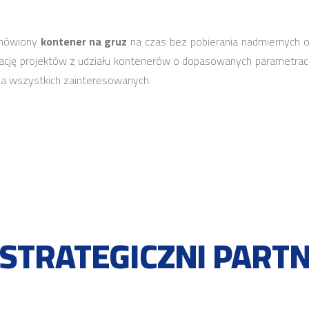
amówiony
kontener na gruz
na czas bez pobierania nadmiernych o
izację projektów z udziału kontenerów o dopasowanych parametrach
la wszystkich zainteresowanych.
 STRATEGICZNI PART