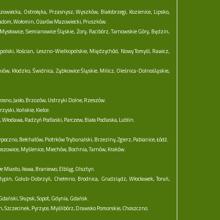
zowiecka,
Ostrołęka,
Przasnysz,
Wyszków,
Białobrzegi,
Kozienice,
Lipsko,
adom,
Wołomin,
Ożarów Mazowiecki,
Pruszków.
Mysłowice,
Siemianowice Śląskie,
Żory,
Racibórz,
Tarnowskie Góry,
Będzin,
polski,
Kościan,
Leszno-Wielkopolskie,
Międzychód,
Nowy Tomyśl,
Rawicz,
niów,
Kłodzko,
Świdnica,
Ząbkowice Śląskie,
Milicz,
Oleśnica-Dolnośląskie,
rosno,
Jasło,
Brzozów,
Ustrzyki Dolne,
Rzeszów.
rzyski,
Końskie,
Kielce.
,
Włodawa,
Radzyń Podlaski,
Parczew,
Biała Podlaska,
Lublin.
poczno,
Bełchatów,
Piotrków Trybunalski,
Brzeziny,
Zgierz,
Pabianice,
Łódź.
oszowice,
Myślenice,
Miechów,
Bochnia,
Tarnów,
Kraków.
e Miasto,
Iława,
Braniewo,
Elbląg,
Olsztyn.
Rypin,
Golub-Dobrzyń,
Chełmno,
Brodnica,
Grudziądz,
Włocławek,
Toruń,
Gdański,
Słupsk,
Sopot,
Gdynia,
Gdańsk.
n,
Szczecinek,
Pyrzyce,
Myślibórz,
Drawsko Pomorskie,
Choszczno.