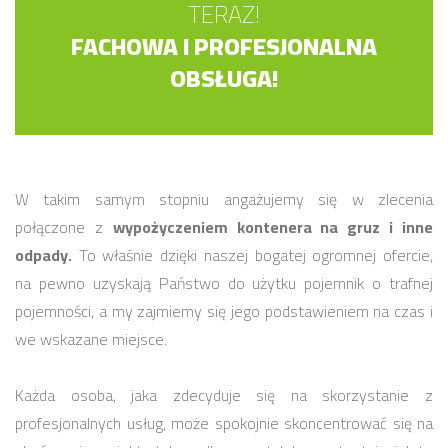
TERAZ!
FACHOWA I PROFESJONALNA
OBSŁUGA!
W takim samym stopniu angażujemy się w zlecenia
połączone z
wypożyczeniem kontenera na gruz i inne
odpady.
To właśnie dzięki naszej bogatej ogromnej ofercie,
na pewno uzyskają Państwo do użytku pojemnik o trafnej
pojemności, a my zajmiemy się jego podstawieniem na czas i
we wskazane miejsce.
Każda osoba, jaka zdecyduje się na skorzystanie z
profesjonalnych usług, może spokojnie skoncentrować się na