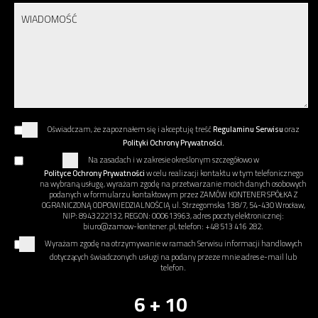
Oświadczam, że zapoznałem się i akceptuję treść
Regulaminu Serwisu
oraz
Polityki Ochrony Prywatności.
Na zasadach i w zakresie określonym szczegółowo w
Polityce Ochrony Prywatności
w celu realizacji kontaktu w tym telefonicznego
na wybraną usługę, wyrażam zgodę na przetwarzanie moich danych osobowych
podanych w formularzu kontaktowym przez ZAMÓW KONTENER SPÓŁKA Z
OGRANICZONĄ ODPOWIEDZIALNOŚCIĄ ul. Strzegomska 138/7, 54-430 Wrocław,
NIP: 8943222132, REGON: 000613963, adres poczty elektronicznej:
biuro@zamow-kontener.pl, telefon: +48 513 416 282.
Wyrażam zgodę na otrzymywanie w ramach Serwisu informacji handlowych
dotyczących świadczonych usługi na podany przeze mnie adres e-mail lub
telefon.
6 + 10