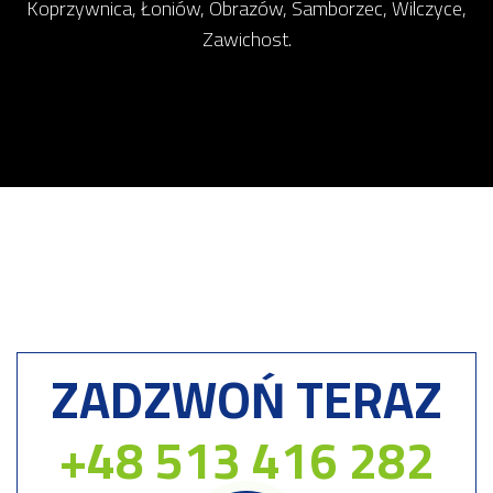
Koprzywnica, Łoniów, Obrazów, Samborzec, Wilczyce,
Zawichost.
ZADZWOŃ TERAZ
+48 513 416 282