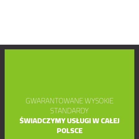
GWARANTOWANE WYSOKIE
STANDARDY
ŚWIADCZYMY USŁUGI W CAŁEJ
POLSCE