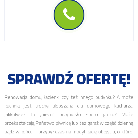
SPRAWDŹ OFERTĘ!
Renowacja domu, łazienki czy też innego budynku? A może
kuchnia jest trochę ulepszana dla domowego kucharza,
jakkolwiek to „nieco” przyniosło sporo gruzu? Może
przekształcają Państwo piwnicę lub też garaż w część dzienną
bądź w końcu – przybył czas na modyfikację obejścia, o której