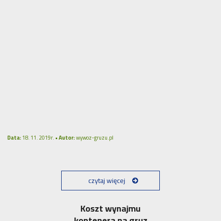
Data:
18. 11. 2019r. •
Autor:
wywoz-gruzu.pl
czytaj więcej
Koszt wynajmu
kontenera na gruz