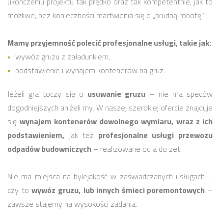
ukończeniu projektu tak prędko oraz tak kompetentnie, jak to
możliwe, bez konieczności martwienia się o „brudną robotę”!
Mamy przyjemność polecić profesjonalne usługi, takie jak:
wywóz gruzu z załadunkiem,
podstawienie i wynajem kontenerów na gruz.
Jeżeli gra toczy się o
usuwanie gruzu
– nie ma speców
dogodniejszych aniżeli my. W naszej szerokiej ofercie znajduje
się
wynajem kontenerów dowolnego wymiaru,
wraz z ich
podstawieniem,
jak też
profesjonalne usługi przewozu
odpadów budowniczych
– realizowane od a do zet.
Nie ma miejsca na bylejakość w zaświadczanych usługach –
czy to
wywóz gruzu,
lub innych śmieci poremontowych
–
zawsze stajemy na wysokości zadania.