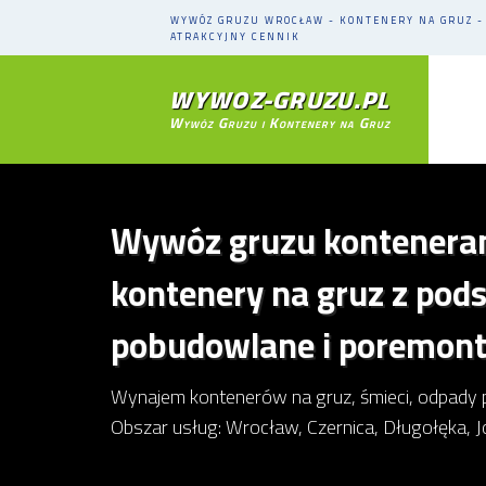
WYWÓZ GRUZU WROCŁAW - KONTENERY NA GRUZ -
ATRAKCYJNY CENNIK
WYWOZ-GRUZU.PL
Wywóz Gruzu i Kontenery na Gruz
Wywóz gruzu konteneram
kontenery na gruz z pod
pobudowlane i poremon
Wynajem kontenerów na gruz, śmieci, odpady 
Obszar usług: Wrocław, Czernica, Długołęka, J