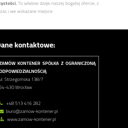
ystości.
To właśnie dzięki naszej bogatej ofercie, z
zas i we wskazane miejsce.
ane kontaktowe:
ZAMÓW KONTENER SPÓŁKA Z OGRANICZONĄ
ODPOWIEDZIALNOŚCIĄ
ul. Strzegomska 138/7
54-430 Wrocław
+48 513 416 282
biuro@zamow-kontener.pl
www.zamow-kontener.pl