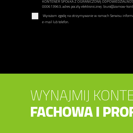
KONTENER SPÓŁKA Z OGRANICZONĄ ODPOWIEDZIALNOŚCIĄ u
000613963, adres poczty elektronicznej: biuro@zamow-konte
Wyrażam zgodę na otrzymywanie w ramach Serwisu informac
e-mail lub telefon.
WYNAJMIJ KONTE
FACHOWA I PRO