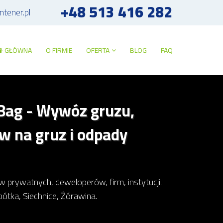
+48 513 416 282
tener.pl
GŁÓWNA
O FIRMIE
OFERTA
BLOG
FAQ
Bag - Wywóz gruzu,
w na gruz i odpady
rywatnych, deweloperów, firm, instytucji.
ótka, Siechnice, Żórawina.