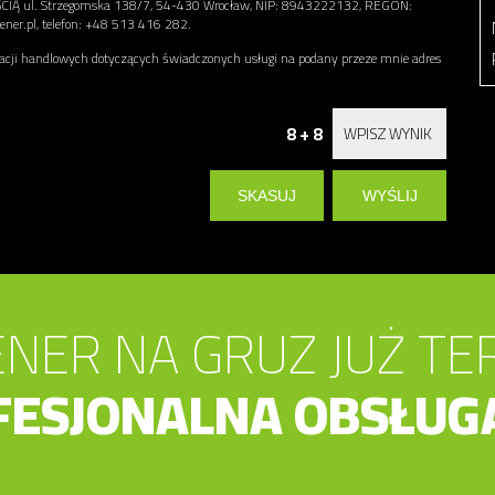
l. Strzegomska 138/7, 54-430 Wrocław, NIP: 8943222132, REGON:
ner.pl, telefon: +48 513 416 282.
ji handlowych dotyczących świadczonych usługi na podany przeze mnie adres
8 + 8
NER NA GRUZ JUŻ TE
FESJONALNA OBSŁUG