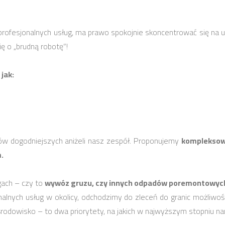
profesjonalnych usług, ma prawo spokojnie skoncentrować się na u
ę o „brudną robotę”!
jak:
ów dogodniejszych aniżeli nasz zespół. Proponujemy
kompleksow
.
gach – czy to
wywóz gruzu, czy innych odpadów poremontowyc
alnych usług w okolicy, odchodzimy do zleceń do granic możliwoś
środowisko – to dwa priorytety, na jakich w najwyższym stopniu na