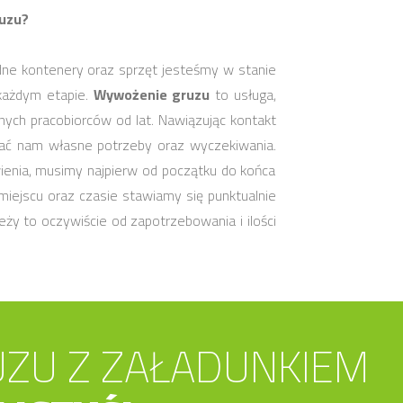
ruzu?
dne kontenery oraz sprzęt jesteśmy w stanie
każdym etapie.
Wywożenie gruzu
to usługa,
nych pracobiorców od lat. Nawiązując kontakt
ć nam własne potrzeby oraz wyczekiwania.
wienia, musimy najpierw od początku do końca
iejscu oraz czasie stawiamy się punktualnie
ży to oczywiście od zapotrzebowania i ilości
ZU Z ZAŁADUNKIEM