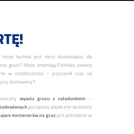
TĘ!
 może kuchnia jest nieco doskonalona dla
poro gruzu? Może zmieniają Państwo piwnicę
nie w ostateczności – przyszedł czas na
szyscy domownicy?
onieczny
wywóz gruzu z załadunkiem
–
 budowlanych
porządniej aniżeli inni! Jesteśmy
najem kontenerów na gruz
jest potrzebne w