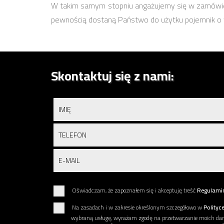
W takim samym stopniu angażujemy się w zamówi
pewnością dostaną Państwo do użytku pojemnik o 
Skontaktuj się z nami:
Oświadczam, że zapoznałem się i akceptuję treść
Regulami
Na zasadach i w zakresie określonym szczegółowo w
Polityc
wybraną usługę, wyrażam zgodę na przetwarzanie moich 