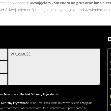
enia powiązane z
wynajęciem kontenera na gruz oraz inne niecz
właściwej pojemności, a my zajmiemy się jego podstawieniem na c
D
nu Serwisu
oraz
Polityki Ochrony Prywatności.
e Ochrony Prywatności
w celu realizacji kontaktu w tym telefonicznego na
danych osobowych podanych w formularzu kontaktowym przez ZAMÓW