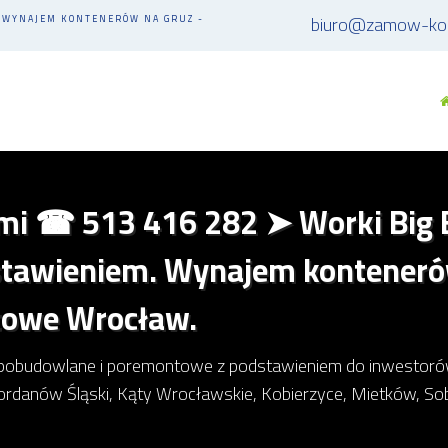
biuro@zamow-kon
 WYNAJEM KONTENERÓW NA GRUZ -
i ☎ 513 416 282 ➤ Worki Big 
stawieniem. Wynajem konteneró
towe Wrocław.
pobudowlane i poremontowe z podstawieniem do inwestorów p
ordanów Śląski, Kąty Wrocławskie, Kobierzyce, Mietków, Sob