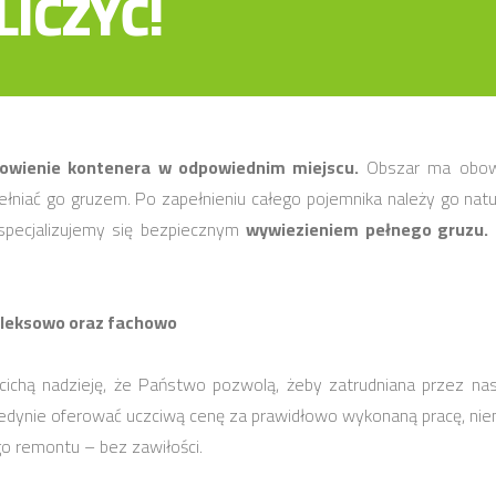
ICZYĆ!
owienie kontenera w odpowiednim miejscu.
Obszar ma obowi
ełniać go gruzem. Po zapełnieniu całego pojemnika należy go natu
specjalizujemy się bezpiecznym
wywiezieniem pełnego gruzu.
pleksowo oraz fachowo
y cichą nadzieję, że Państwo pozwolą, żeby zatrudniana przez 
edynie oferować uczciwą cenę za prawidłowo wykonaną pracę, niem
go remontu – bez zawiłości.