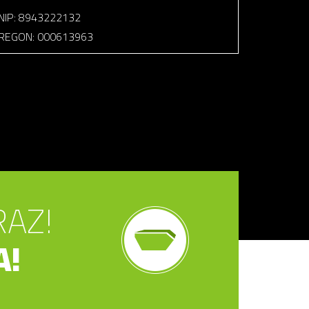
NIP: 8943222132
REGON: 000613963
RAZ!
A!