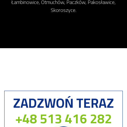
Łambinowice, Otmuchów, Paczków, Pakosławice,
Skoroszyce.
ZADZWOŃ TERAZ
+48 513 416 282