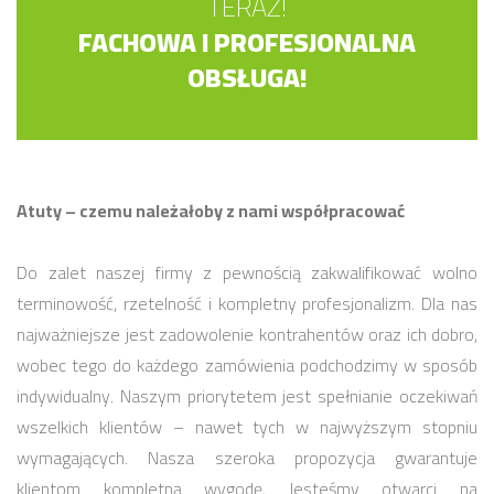
TERAZ!
FACHOWA I PROFESJONALNA
OBSŁUGA!
Atuty – czemu należałoby z nami współpracować
Do zalet naszej firmy z pewnością zakwalifikować wolno
terminowość, rzetelność i kompletny profesjonalizm. Dla nas
najważniejsze jest zadowolenie kontrahentów oraz ich dobro,
wobec tego do każdego zamówienia podchodzimy w sposób
indywidualny. Naszym priorytetem jest spełnianie oczekiwań
wszelkich klientów – nawet tych w najwyższym stopniu
wymagających. Nasza szeroka propozycja gwarantuje
klientom kompletną wygodę. Jesteśmy otwarci na