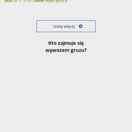
Data:
18. 11. 2019r. •
Autor:
wywoz-gruzu.pl
czytaj więcej
Kto zajmuje się
wywozem gruzu?