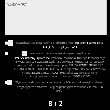
Oświadczam, że zapoznałem się i akceptuję treść
Regulaminu Serwisu
oraz
Polityki Ochrony Prywatności.
Na zasadach i w zakresie określonym szczegółowo w
Polityce Ochrony Prywatności
w celu realizacji kontaktu w tym telefonicznego
na wybraną usługę, wyrażam zgodę na przetwarzanie moich danych osobowych
podanych w formularzu kontaktowym przez ZAMÓW KONTENER SPÓŁKA Z
OGRANICZONĄ ODPOWIEDZIALNOŚCIĄ ul. Strzegomska 138/7, 54-430 Wrocław,
NIP: 8943222132, REGON: 000613963, adres poczty elektronicznej:
biuro@zamow-kontener.pl, telefon: +48 513 416 282.
Wyrażam zgodę na otrzymywanie w ramach Serwisu informacji handlowych
dotyczących świadczonych usługi na podany przeze mnie adres e-mail lub
telefon.
8 + 2