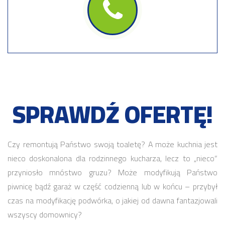
SPRAWDŹ OFERTĘ!
Czy remontują Państwo swoją toaletę? A może kuchnia jest
nieco doskonalona dla rodzinnego kucharza, lecz to „nieco”
przyniosło mnóstwo gruzu? Może modyfikują Państwo
piwnicę bądź garaż w część codzienną lub w końcu – przybył
czas na modyfikację podwórka, o jakiej od dawna fantazjowali
wszyscy domownicy?