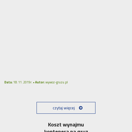
Data:
18. 11. 2019r. •
Autor:
wywoz-gruzu.pl
czytaj więcej
Koszt wynajmu
kontenera na gruz