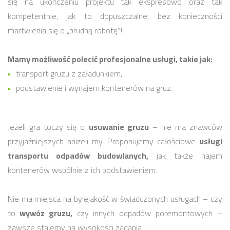
się na ukończeniu projektu tak ekspresowo oraz tak
kompetentnie, jak to dopuszczalne, bez konieczności
martwienia się o „brudną robotę”!
Mamy możliwość polecić profesjonalne usługi, takie jak:
transport gruzu z załadunkiem,
podstawienie i wynajem kontenerów na gruz.
Jeżeli gra toczy się o
usuwanie gruzu
– nie ma znawców
przyjaźniejszych aniżeli my. Proponujemy całościowe
usługi
transportu odpadów budowlanych,
jak także najem
kontenerów wspólnie z ich podstawieniem.
Nie ma miejsca na bylejakość w świadczonych usługach – czy
to
wywóz gruzu,
czy innych odpadów poremontowych –
zawsze stajemy na wysokości zadania.