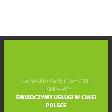
GWARANTOWANE WYSOKIE
STANDARDY
ŚWIADCZYMY USŁUGI W CAŁEJ
POLSCE