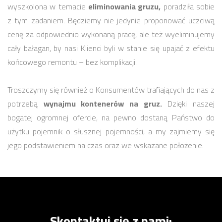
wyszkolona w temacie
eliminowania gruzu,
poradziła sobie
z tym zadaniem. Będziemy nie jedynie proponować uczciwą
cenę za odpowiednio wykonaną pracę, ale też wyeliminujemy
cały bałagan, by nasi Klienci byli w stanie się upajać z efektu
końcowego remontu – bez komplikacji.
Troszczymy się również o Konsumentów trafiających do nas z
potrzebą
wynajmu kontenerów na gruz.
Dzięki naszej
bogatej ogromnej ofercie, na pewno dostaną Państwo do
użytku pojemnik o słusznej pojemności, a my zajmiemy się
jego podstawieniem na czas oraz we wskazane położenie.
Skontaktuj się z nami: