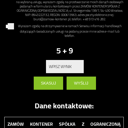
na wybraną usługę, wyrażam zgodę na przetwarzanie moich danych osobowych
podanych w formularzu kontaktowym przez ZAMÓW KONTENER SPÓŁKA Z
OGRANICZONĄ ODPOWIEDZIALNOŚCIĄ ul. Strzegomska 138/7, 54-430 Wrocław,
NIP: 8943222132, REGON: 000613963, adres poczty elektronicznej:
biuro@zamow-kontener.pl, telefon: +48 513 416 282.
Wyrażam zgodę na otrzymywanie w ramach Serwisu informacji handlowych
dotyczących świadczonych usługi na podany przeze mnie adres e-mail lub
telefon.
5 + 9
Dane kontaktowe:
ZAMÓW KONTENER SPÓŁKA Z OGRANICZONĄ