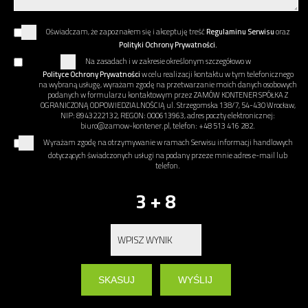
Oświadczam, że zapoznałem się i akceptuję treść
Regulaminu Serwisu
oraz
Polityki Ochrony Prywatności.
Na zasadach i w zakresie określonym szczegółowo w
Polityce Ochrony Prywatności
w celu realizacji kontaktu w tym telefonicznego
na wybraną usługę, wyrażam zgodę na przetwarzanie moich danych osobowych
podanych w formularzu kontaktowym przez ZAMÓW KONTENER SPÓŁKA Z
OGRANICZONĄ ODPOWIEDZIALNOŚCIĄ ul. Strzegomska 138/7, 54-430 Wrocław,
NIP: 8943222132, REGON: 000613963, adres poczty elektronicznej:
biuro@zamow-kontener.pl, telefon: +48 513 416 282.
Wyrażam zgodę na otrzymywanie w ramach Serwisu informacji handlowych
dotyczących świadczonych usługi na podany przeze mnie adres e-mail lub
telefon.
3 + 8