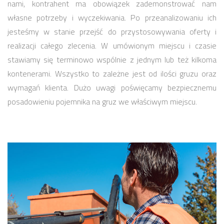
nami, kontrahent ma obowiązek zademonstrować nam
własne potrzeby i wyczekiwania. Po przeanalizowaniu ich
jesteśmy w stanie przejść do przystosowywania oferty i
realizacji całego zlecenia. W umówionym miejscu i czasie
stawiamy się terminowo wspólnie z jednym lub też kilkoma
kontenerami. Wszystko to zależne jest od ilości gruzu oraz
wymagań klienta. Dużo uwagi poświęcamy bezpiecznemu
posadowieniu pojemnika na gruz we właściwym miejscu.