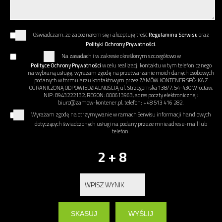
Oświadczam, że zapoznałem się i akceptuję treść
Regulaminu Serwisu
oraz
Polityki Ochrony Prywatności.
Na zasadach i w zakresie określonym szczegółowo w
Polityce Ochrony Prywatności
w celu realizacji kontaktu w tym telefonicznego
na wybraną usługę, wyrażam zgodę na przetwarzanie moich danych osobowych
podanych w formularzu kontaktowym przez ZAMÓW KONTENER SPÓŁKA Z
OGRANICZONĄ ODPOWIEDZIALNOŚCIĄ ul. Strzegomska 138/7, 54-430 Wrocław,
NIP: 8943222132, REGON: 000613963, adres poczty elektronicznej:
biuro@zamow-kontener.pl, telefon: +48 513 416 282.
Wyrażam zgodę na otrzymywanie w ramach Serwisu informacji handlowych
dotyczących świadczonych usługi na podany przeze mnie adres e-mail lub
telefon.
2 + 8