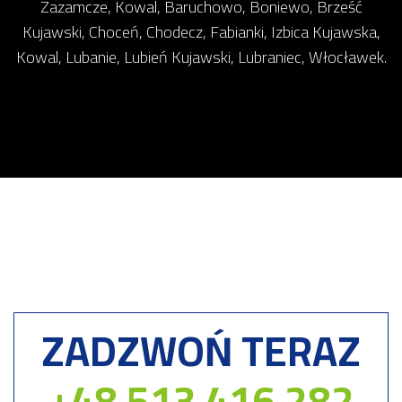
Zazamcze, Kowal, Baruchowo, Boniewo, Brześć
Kujawski, Choceń, Chodecz, Fabianki, Izbica Kujawska,
Kowal, Lubanie, Lubień Kujawski, Lubraniec, Włocławek.
ZADZWOŃ TERAZ
+48 513 416 282