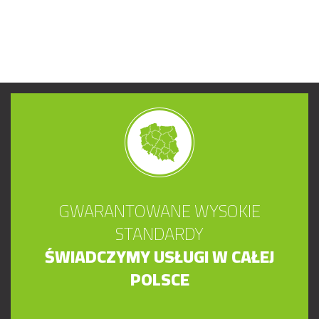
GWARANTOWANE WYSOKIE
STANDARDY
ŚWIADCZYMY USŁUGI W CAŁEJ
POLSCE