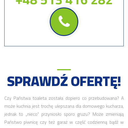
SPRAWDŹ OFERTĘ!
Czy Państwa toaleta została dopiero co przebudowana? A
może kuchnia jest trochę ulepszana dla domowego kucharza,
jednak to „nieco” przyniosło sporo gruzu? Może zmieniają
Państwo piwnicę czy też garaż w część codzienną bądź w