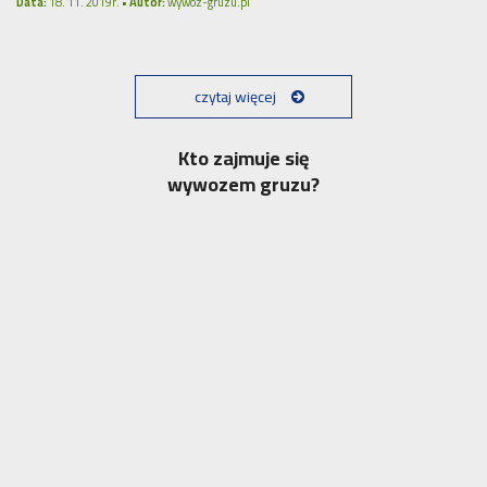
Data:
18. 11. 2019r. •
Autor:
wywoz-gruzu.pl
czytaj więcej
Kto zajmuje się
wywozem gruzu?