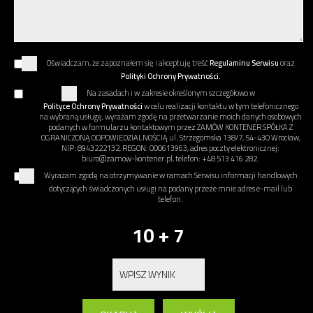
Oświadczam, że zapoznałem się i akceptuję treść
Regulaminu Serwisu
oraz
Polityki Ochrony Prywatności.
Na zasadach i w zakresie określonym szczegółowo w
Polityce Ochrony Prywatności
w celu realizacji kontaktu w tym telefonicznego
na wybraną usługę, wyrażam zgodę na przetwarzanie moich danych osobowych
podanych w formularzu kontaktowym przez ZAMÓW KONTENER SPÓŁKA Z
OGRANICZONĄ ODPOWIEDZIALNOŚCIĄ ul. Strzegomska 138/7, 54-430 Wrocław,
NIP: 8943222132, REGON: 000613963, adres poczty elektronicznej:
biuro@zamow-kontener.pl, telefon: +48 513 416 282.
Wyrażam zgodę na otrzymywanie w ramach Serwisu informacji handlowych
dotyczących świadczonych usługi na podany przeze mnie adres e-mail lub
telefon.
10 + 7