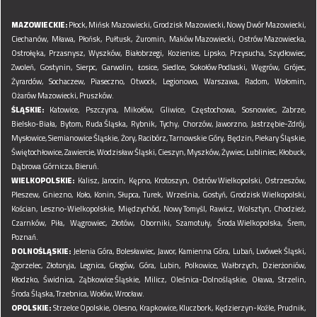
MAZOWIECKIE:
Płock,
Mińsk Mazowiecki,
Grodzisk Mazowiecki,
Nowy Dwór Mazowiecki,
Ciechanów,
Mława,
Płońsk,
Pułtusk,
Żuromin,
Maków Mazowiecki,
Ostrów Mazowiecka,
Ostrołęka,
Przasnysz,
Wyszków,
Białobrzegi,
Kozienice,
Lipsko,
Przysucha,
Szydłowiec,
Zwoleń,
Gostynin,
Sierpc,
Garwolin,
Łosice,
Siedlce,
Sokołów Podlaski,
Węgrów,
Grójec,
Żyrardów,
Sochaczew,
Piaseczno,
Otwock,
Legionowo,
Warszawa,
Radom,
Wołomin,
Ożarów Mazowiecki,
Pruszków.
ŚLĄSKIE:
Katowice,
Pszczyna,
Mikołów,
Gliwice,
Częstochowa,
Sosnowiec,
Zabrze,
Bielsko-Biała,
Bytom,
Ruda Śląska,
Rybnik,
Tychy,
Chorzów,
Jaworzno,
Jastrzębie-Zdrój,
Mysłowice,
Siemianowice Śląskie,
Żory,
Racibórz,
Tarnowskie Góry,
Będzin,
Piekary Śląskie,
Świętochłowice,
Zawiercie,
Wodzisław Śląski,
Cieszyn,
Myszków,
Żywiec,
Lubliniec,
Kłobuck,
Dąbrowa Górnicza,
Bieruń.
WIELKOPOLSKIE:
Kalisz,
Jarocin,
Kępno,
Krotoszyn,
Ostrów Wielkopolski,
Ostrzeszów,
Pleszew,
Gniezno,
Koło,
Konin,
Słupca,
Turek,
Września,
Gostyń,
Grodzisk Wielkopolski,
Kościan,
Leszno-Wielkopolskie,
Międzychód,
Nowy Tomyśl,
Rawicz,
Wolsztyn,
Chodzież,
Czarnków,
Piła,
Wągrowiec,
Złotów,
Oborniki,
Szamotuły,
Środa Wielkopolska,
Śrem,
Poznań.
DOLNOŚLĄSKIE:
Jelenia Góra,
Bolesławiec,
Jawor,
Kamienna Góra,
Lubań,
Lwówek Śląski,
Zgorzelec,
Złotoryja,
Legnica,
Głogów,
Góra,
Lubin,
Polkowice,
Wałbrzych,
Dzierżoniów,
Kłodzko,
Świdnica,
Ząbkowice Śląskie,
Milicz,
Oleśnica-Dolnośląskie,
Oława,
Strzelin,
Środa Śląska,
Trzebnica,
Wołów,
Wrocław.
OPOLSKIE:
Strzelce Opolskie,
Olesno,
Krapkowice,
Kluczbork,
Kędzierzyn-Koźle,
Prudnik,