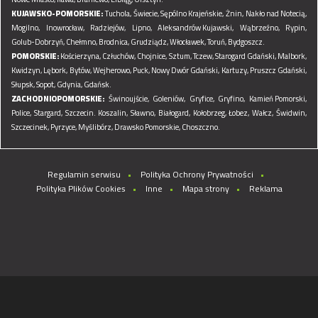
KUJAWSKO-POMORSKIE:
Tuchola,
Świecie,
Sępólno Krajeńskie,
Żnin,
Nakło nad Notecią,
Mogilno,
Inowrocław,
Radziejów,
Lipno,
Aleksandrów Kujawski,
Wąbrzeźno,
Rypin,
Golub-Dobrzyń,
Chełmno,
Brodnica,
Grudziądz,
Włocławek,
Toruń,
Bydgoszcz.
POMORSKIE:
Kościerzyna,
Człuchów,
Chojnice,
Sztum,
Tczew,
Starogard Gdański,
Malbork,
Kwidzyn,
Lębork,
Bytów,
Wejherowo,
Puck,
Nowy Dwór Gdański,
Kartuzy,
Pruszcz Gdański,
Słupsk,
Sopot,
Gdynia,
Gdańsk.
ZACHODNIOPOMORSKIE:
Świnoujście,
Goleniów,
Gryfice,
Gryfino,
Kamień Pomorski,
Police,
Stargard,
Szczecin.
Koszalin,
Sławno,
Białogard,
Kołobrzeg,
Łobez,
Wałcz,
Świdwin,
Szczecinek,
Pyrzyce,
Myślibórz,
Drawsko Pomorskie,
Choszczno.
Regulamin serwisu
Polityka Ochrony Prywatności
Polityka Plików Cookies
Inne
Mapa strony
Reklama