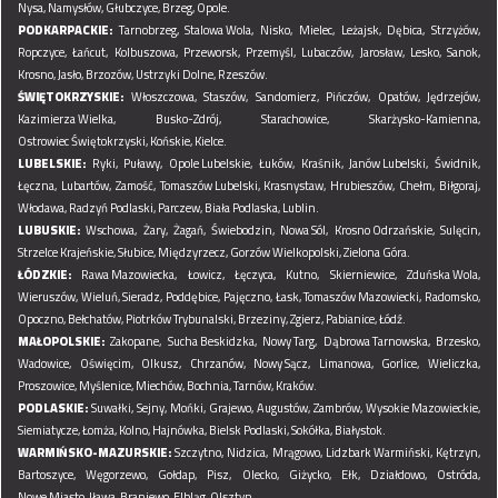
Nysa,
Namysłów,
Głubczyce,
Brzeg,
Opole.
PODKARPACKIE:
Tarnobrzeg,
Stalowa Wola,
Nisko,
Mielec,
Leżajsk,
Dębica,
Strzyżów,
Ropczyce,
Łańcut,
Kolbuszowa,
Przeworsk,
Przemyśl,
Lubaczów,
Jarosław,
Lesko,
Sanok,
Krosno,
Jasło,
Brzozów,
Ustrzyki Dolne,
Rzeszów.
ŚWIĘTOKRZYSKIE:
Włoszczowa,
Staszów,
Sandomierz,
Pińczów,
Opatów,
Jędrzejów,
Kazimierza Wielka,
Busko-Zdrój,
Starachowice,
Skarżysko-Kamienna,
Ostrowiec Świętokrzyski,
Końskie,
Kielce.
LUBELSKIE:
Ryki,
Puławy,
Opole Lubelskie,
Łuków,
Kraśnik,
Janów Lubelski,
Świdnik,
Łęczna,
Lubartów,
Zamość,
Tomaszów Lubelski,
Krasnystaw,
Hrubieszów,
Chełm,
Biłgoraj,
Włodawa,
Radzyń Podlaski,
Parczew,
Biała Podlaska,
Lublin.
LUBUSKIE:
Wschowa,
Żary,
Żagań,
Świebodzin,
Nowa Sól,
Krosno Odrzańskie,
Sulęcin,
Strzelce Krajeńskie,
Słubice,
Międzyrzecz,
Gorzów Wielkopolski,
Zielona Góra.
ŁÓDZKIE:
Rawa Mazowiecka,
Łowicz,
Łęczyca,
Kutno,
Skierniewice,
Zduńska Wola,
Wieruszów,
Wieluń,
Sieradz,
Poddębice,
Pajęczno,
Łask,
Tomaszów Mazowiecki,
Radomsko,
Opoczno,
Bełchatów,
Piotrków Trybunalski,
Brzeziny,
Zgierz,
Pabianice,
Łódź.
MAŁOPOLSKIE:
Zakopane,
Sucha Beskidzka,
Nowy Targ,
Dąbrowa Tarnowska,
Brzesko,
Wadowice,
Oświęcim,
Olkusz,
Chrzanów,
Nowy Sącz,
Limanowa,
Gorlice,
Wieliczka,
Proszowice,
Myślenice,
Miechów,
Bochnia,
Tarnów,
Kraków.
PODLASKIE:
Suwałki,
Sejny,
Mońki,
Grajewo,
Augustów,
Zambrów,
Wysokie Mazowieckie,
Siemiatycze,
Łomża,
Kolno,
Hajnówka,
Bielsk Podlaski,
Sokółka,
Białystok.
WARMIŃSKO-MAZURSKIE:
Szczytno,
Nidzica,
Mrągowo,
Lidzbark Warmiński,
Kętrzyn,
Bartoszyce,
Węgorzewo,
Gołdap,
Pisz,
Olecko,
Giżycko,
Ełk,
Działdowo,
Ostróda,
Nowe Miasto,
Iława,
Braniewo,
Elbląg,
Olsztyn.