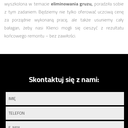
wyszkolona w temacie
eliminowania gruzu,
poradziła sobie
z tym zadaniem. Będziemy nie tylko oferować uczciwą cenę
za porządnie wykonaną pracę, ale także usuniemy cały
bałagan, żeby nasi Klienci mogli się cieszyć z rezultatu
końcowego remontu – bez zawiłości.
Skontaktuj się z nami: