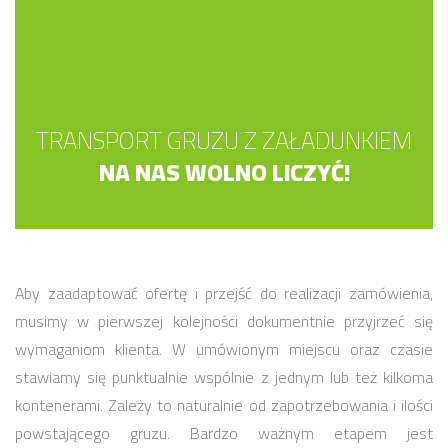
TRANSPORT GRUZU Z ZAŁADUNKIEM
NA NAS WOLNO LICZYĆ!
Aby zaadaptować ofertę i przejść do realizacji zamówienia,
musimy w pierwszej kolejności dokumentnie przyjrzeć się
wymaganiom klienta. W umówionym miejscu oraz czasie
stawiamy się punktualnie wspólnie z jednym lub też kilkoma
kontenerami. Zależy to naturalnie od zapotrzebowania i ilości
powstającego gruzu. Bardzo ważnym etapem jest