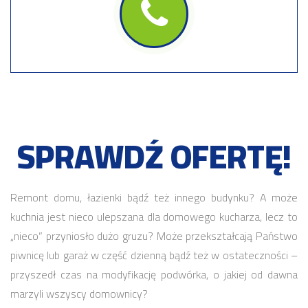
SPRAWDŹ OFERTĘ!
Remont domu, łazienki bądź też innego budynku? A może
kuchnia jest nieco ulepszana dla domowego kucharza, lecz to
„nieco” przyniosło dużo gruzu? Może przekształcają Państwo
piwnicę lub garaż w część dzienną bądź też w ostateczności –
przyszedł czas na modyfikację podwórka, o jakiej od dawna
marzyli wszyscy domownicy?