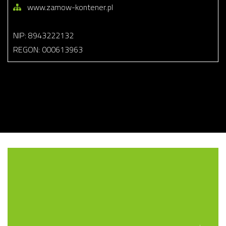
www.zamow-kontener.pl
NIP: 8943222132
REGON: 000613963