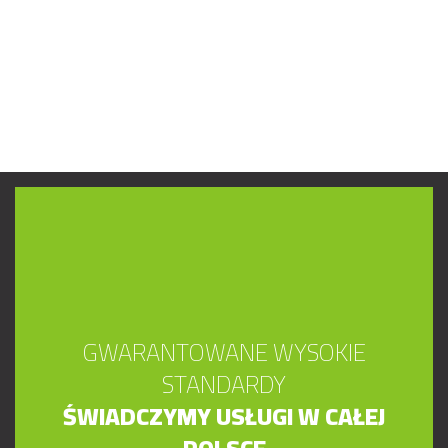
GWARANTOWANE WYSOKIE
STANDARDY
ŚWIADCZYMY USŁUGI W CAŁEJ