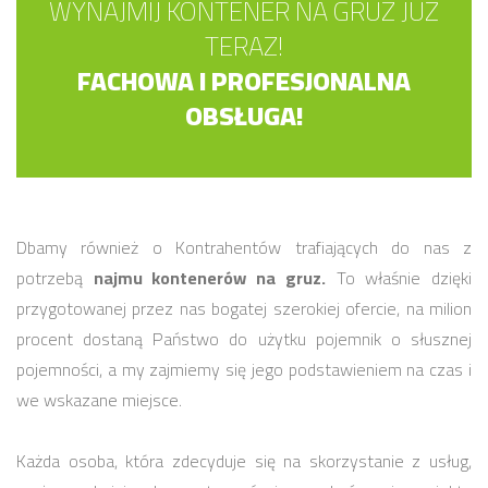
WYNAJMIJ KONTENER NA GRUZ JUŻ
TERAZ!
FACHOWA I PROFESJONALNA
OBSŁUGA!
Dbamy również o Kontrahentów trafiających do nas z
potrzebą
najmu kontenerów na gruz.
To właśnie dzięki
przygotowanej przez nas bogatej szerokiej ofercie, na milion
procent dostaną Państwo do użytku pojemnik o słusznej
pojemności, a my zajmiemy się jego podstawieniem na czas i
we wskazane miejsce.
Każda osoba, która zdecyduje się na skorzystanie z usług,