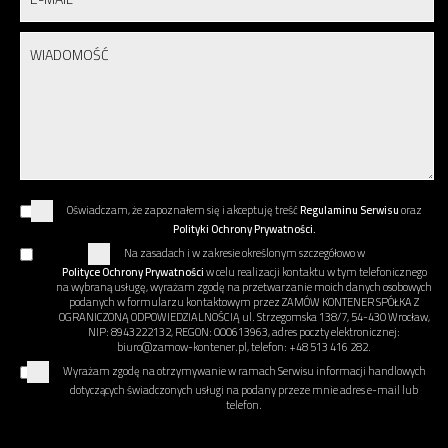
Oświadczam, że zapoznałem się i akceptuję treść
Regulaminu Serwisu
oraz
Polityki Ochrony Prywatności.
Na zasadach i w zakresie określonym szczegółowo w
Polityce Ochrony Prywatności
w celu realizacji kontaktu w tym telefonicznego
na wybraną usługę, wyrażam zgodę na przetwarzanie moich danych osobowych
podanych w formularzu kontaktowym przez ZAMÓW KONTENER SPÓŁKA Z
OGRANICZONĄ ODPOWIEDZIALNOŚCIĄ ul. Strzegomska 138/7, 54-430 Wrocław,
NIP: 8943222132, REGON: 000613963, adres poczty elektronicznej:
biuro@zamow-kontener.pl, telefon: +48 513 416 282.
Wyrażam zgodę na otrzymywanie w ramach Serwisu informacji handlowych
dotyczących świadczonych usługi na podany przeze mnie adres e-mail lub
telefon.