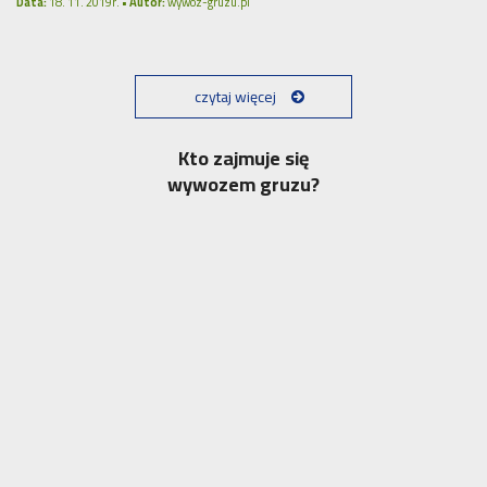
Data:
18. 11. 2019r. •
Autor:
wywoz-gruzu.pl
czytaj więcej
Kto zajmuje się
wywozem gruzu?