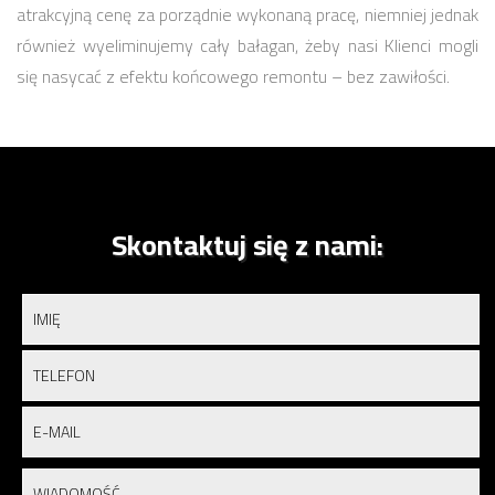
atrakcyjną cenę za porządnie wykonaną pracę, niemniej jednak
również wyeliminujemy cały bałagan, żeby nasi Klienci mogli
się nasycać z efektu końcowego remontu – bez zawiłości.
Skontaktuj się z nami: