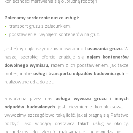
konieczności martwienia się o „brudną robotę”!
Polecamy serdecznie nasze usługi:
transport gruzu z załadunkiem,
podstawienie i wynajem kontenerów na gruz.
Jesteśmy najlepszymi zawodowcami od
usuwania gruzu.
W
naszej szerokiej ofercie znajduje się
najem kontenerów
dowolnego wymiaru,
razem z ich podstawieniem, jak także
profesjonalne
usługi transportu odpadów budowniczych
–
realizowane od a do zet.
Stworzona przez nas
usługa wywozu gruzu i innych
odpadów budowlanych
jest niezmiernie kompleksowa –
wywozimy szczegółowo taką ilość, jakiej pragną się Państwo
pozbyć. Jako wiodący dostawca takich usług w okolicy,
odchodzimy do zleceń maksymalnie odpowiedzialnie –