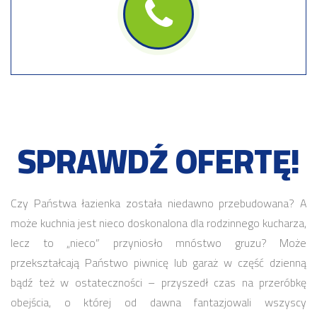
SPRAWDŹ OFERTĘ!
Czy Państwa łazienka została niedawno przebudowana? A
może kuchnia jest nieco doskonalona dla rodzinnego kucharza,
lecz to „nieco” przyniosło mnóstwo gruzu? Może
przekształcają Państwo piwnicę lub garaż w część dzienną
bądź też w ostateczności – przyszedł czas na przeróbkę
obejścia, o której od dawna fantazjowali wszyscy