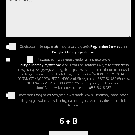
Oświadczam, że zapoznałem się i akceptuję treść
Regulaminu Serwisu
oraz
Polityki Ochrony Prywatności.
Na zasadach i w zakresie określonym szczegółowo w
Polityce Ochrony Prywatności
w celu realizacji kontaktu w tym telefonicznego
na wybraną usługę, wyrażam zgodę na przetwarzanie moich danych osobowych
podanych w formularzu kontaktowym przez ZAMÓW KONTENER SPÓŁKA Z
OGRANICZONĄ ODPOWIEDZIALNOŚCIĄ ul. Strzegomska 138/7, 54-430 Wrocław,
NIP: 8943222132, REGON: 000613963, adres poczty elektronicznej:
biuro@zamow-kontener.pl, telefon: +48 513 416 282.
Wyrażam zgodę na otrzymywanie w ramach Serwisu informacji handlowych
dotyczących świadczonych usługi na podany przeze mnie adres e-mail lub
telefon.
6 + 8