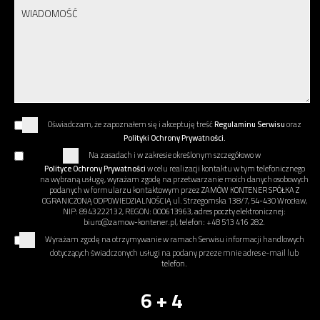
Oświadczam, że zapoznałem się i akceptuję treść
Regulaminu Serwisu
oraz
Polityki Ochrony Prywatności.
Na zasadach i w zakresie określonym szczegółowo w
Polityce Ochrony Prywatności
w celu realizacji kontaktu w tym telefonicznego
na wybraną usługę, wyrażam zgodę na przetwarzanie moich danych osobowych
podanych w formularzu kontaktowym przez ZAMÓW KONTENER SPÓŁKA Z
OGRANICZONĄ ODPOWIEDZIALNOŚCIĄ ul. Strzegomska 138/7, 54-430 Wrocław,
NIP: 8943222132, REGON: 000613963, adres poczty elektronicznej:
biuro@zamow-kontener.pl, telefon: +48 513 416 282.
Wyrażam zgodę na otrzymywanie w ramach Serwisu informacji handlowych
dotyczących świadczonych usługi na podany przeze mnie adres e-mail lub
telefon.
6 + 4