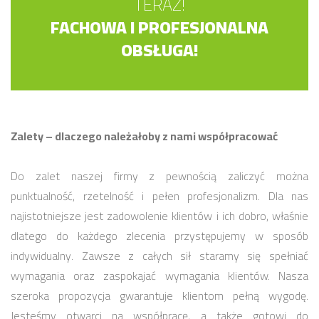
TERAZ!
FACHOWA I PROFESJONALNA
OBSŁUGA!
Zalety – dlaczego należałoby z nami współpracować
Do zalet naszej firmy z pewnością zaliczyć można
punktualność, rzetelność i pełen profesjonalizm. Dla nas
najistotniejsze jest zadowolenie klientów i ich dobro, właśnie
dlatego do każdego zlecenia przystępujemy w sposób
indywidualny. Zawsze z całych sił staramy się spełniać
wymagania oraz zaspokajać wymagania klientów. Nasza
szeroka propozycja gwarantuje klientom pełną wygodę.
Jesteśmy otwarci na współpracę, a także gotowi do