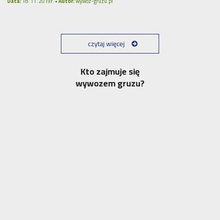
Data:
18. 11. 2019r. •
Autor:
wywoz-gruzu.pl
czytaj więcej
Kto zajmuje się
wywozem gruzu?