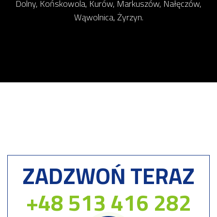
Dolny, Końskowola, Kurów, Markuszów, Nałęczów,
Wąwolnica, Żyrzyn.
ZADZWOŃ TERAZ
+48 513 416 282