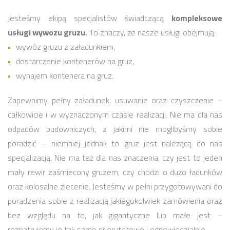
Jesteśmy ekipą specjalistów świadczącą
kompleksowe
usługi wywozu gruzu.
To znaczy, że nasze usługi obejmują:
wywóz gruzu z załadunkiem,
dostarczenie kontenerów na gruz,
wynajem kontenera na gruz.
Zapewnimy pełny załadunek, usuwanie oraz czyszczenie –
całkowicie i w wyznaczonym czasie realizacji. Nie ma dla nas
odpadów budowniczych, z jakimi nie moglibyśmy sobie
poradzić – niemniej jednak to gruz jest należącą do nas
specjalizacją. Nie ma też dla nas znaczenia, czy jest to jeden
mały rewir zaśmiecony gruzem, czy chodzi o dużo ładunków
oraz kolosalne zlecenie. Jesteśmy w pełni przygotowywani do
poradzenia sobie z realizacją jakiegokolwiek zamówienia oraz
bez względu na to, jak gigantyczne lub małe jest –
rozpatrujemy je tak samo priorytetowo i odpowiedzialnie.