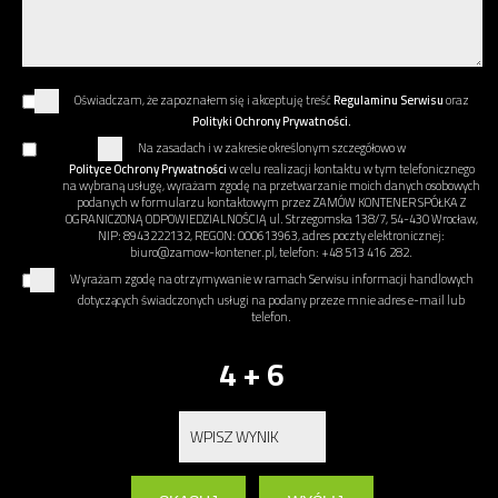
Oświadczam, że zapoznałem się i akceptuję treść
Regulaminu Serwisu
oraz
Polityki Ochrony Prywatności.
Na zasadach i w zakresie określonym szczegółowo w
Polityce Ochrony Prywatności
w celu realizacji kontaktu w tym telefonicznego
na wybraną usługę, wyrażam zgodę na przetwarzanie moich danych osobowych
podanych w formularzu kontaktowym przez ZAMÓW KONTENER SPÓŁKA Z
OGRANICZONĄ ODPOWIEDZIALNOŚCIĄ ul. Strzegomska 138/7, 54-430 Wrocław,
NIP: 8943222132, REGON: 000613963, adres poczty elektronicznej:
biuro@zamow-kontener.pl, telefon: +48 513 416 282.
Wyrażam zgodę na otrzymywanie w ramach Serwisu informacji handlowych
dotyczących świadczonych usługi na podany przeze mnie adres e-mail lub
telefon.
4 + 6