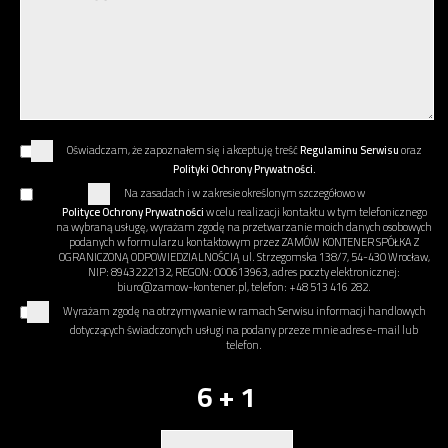
Oświadczam, że zapoznałem się i akceptuję treść
Regulaminu Serwisu
oraz
Polityki Ochrony Prywatności.
Na zasadach i w zakresie określonym szczegółowo w
Polityce Ochrony Prywatności
w celu realizacji kontaktu w tym telefonicznego
na wybraną usługę, wyrażam zgodę na przetwarzanie moich danych osobowych
podanych w formularzu kontaktowym przez ZAMÓW KONTENER SPÓŁKA Z
OGRANICZONĄ ODPOWIEDZIALNOŚCIĄ ul. Strzegomska 138/7, 54-430 Wrocław,
NIP: 8943222132, REGON: 000613963, adres poczty elektronicznej:
biuro@zamow-kontener.pl, telefon: +48 513 416 282.
Wyrażam zgodę na otrzymywanie w ramach Serwisu informacji handlowych
dotyczących świadczonych usługi na podany przeze mnie adres e-mail lub
telefon.
6 + 1