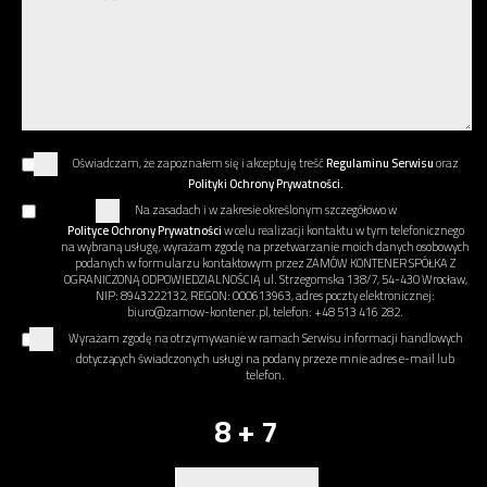
Oświadczam, że zapoznałem się i akceptuję treść
Regulaminu Serwisu
oraz
Polityki Ochrony Prywatności.
Na zasadach i w zakresie określonym szczegółowo w
Polityce Ochrony Prywatności
w celu realizacji kontaktu w tym telefonicznego
na wybraną usługę, wyrażam zgodę na przetwarzanie moich danych osobowych
podanych w formularzu kontaktowym przez ZAMÓW KONTENER SPÓŁKA Z
OGRANICZONĄ ODPOWIEDZIALNOŚCIĄ ul. Strzegomska 138/7, 54-430 Wrocław,
NIP: 8943222132, REGON: 000613963, adres poczty elektronicznej:
biuro@zamow-kontener.pl, telefon: +48 513 416 282.
Wyrażam zgodę na otrzymywanie w ramach Serwisu informacji handlowych
dotyczących świadczonych usługi na podany przeze mnie adres e-mail lub
telefon.
8 + 7