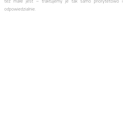
też małe jest – traktujemy je tak samo priorytetowo i
odpowiedzialnie.