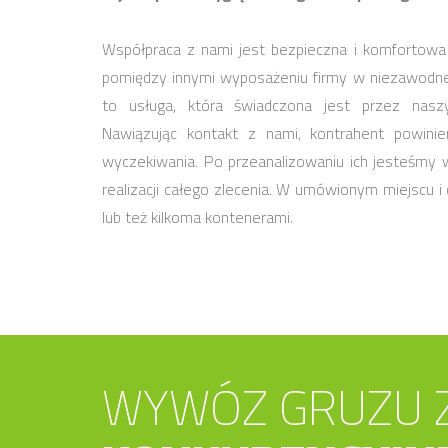
Współpraca z nami jest bezpieczna i komfortowa
pomiędzy innymi wyposażeniu firmy w niezawodn
to usługa, która świadczona jest przez naszy
Nawiązując kontakt z nami, kontrahent powini
wyczekiwania. Po przeanalizowaniu ich jesteśmy 
realizacji całego zlecenia. W umówionym miejscu 
lub też kilkoma kontenerami.
WYWÓZ GRUZU 