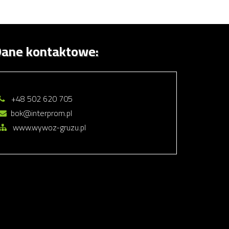
ane kontaktowe:
+48 502 620 705
bok@interprom.pl
www.wywoz-gruzu.pl