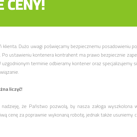
 CENY!
gań klienta. Dużo uwagi poświęcamy bezpiecznemu posadowieniu p
 Po ustawieniu kontenera kontrahent ma prawo bezpiecznie zapeł
uzgodnionym terminie odbieramy kontener oraz specjalizujemy si
wiązanie.
na liczyć!
my nadzieję, że Państwo pozwolą, by nasza załoga wyszkolona 
iwą cenę za poprawnie wykonaną robotę, jednak także usuniemy cał