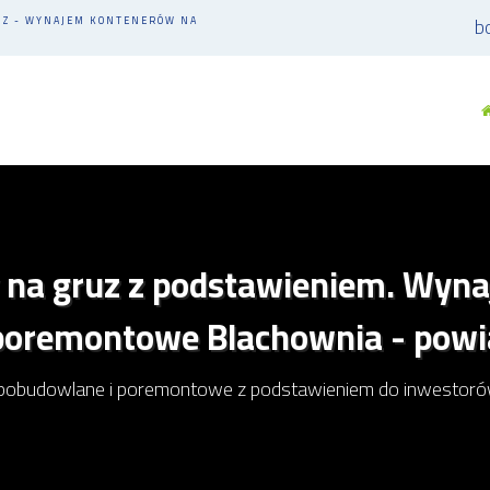
b
UZ - WYNAJEM KONTENERÓW NA
 na gruz z podstawieniem. Wyn
 poremontowe Blachownia - powi
pobudowlane i poremontowe z podstawieniem do inwestorów p