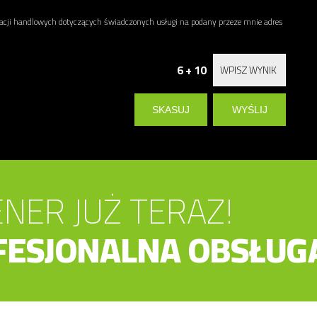
ji handlowych dotyczących świadczonych usługi na podany przeze mnie adres
6 + 10
NER JUŻ TERAZ!
FESJONALNA OBSŁUG