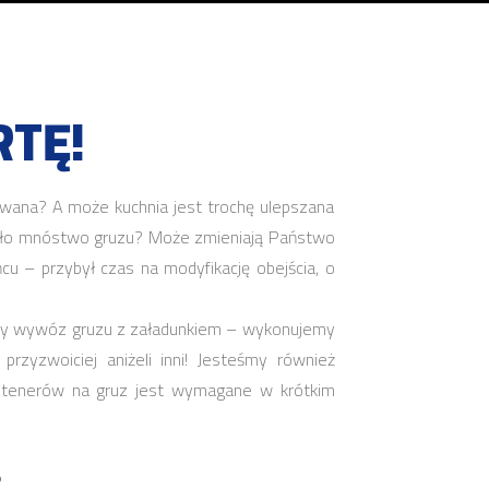
TĘ!
wana? A może kuchnia jest trochę ulepszana
iosło mnóstwo gruzu? Może zmieniają Państwo
cu – przybył czas na modyfikację obejścia, o
bny wywóz gruzu z załadunkiem – wykonujemy
rzyzwoiciej aniżeli inni! Jesteśmy również
ontenerów na gruz jest wymagane w krótkim
?