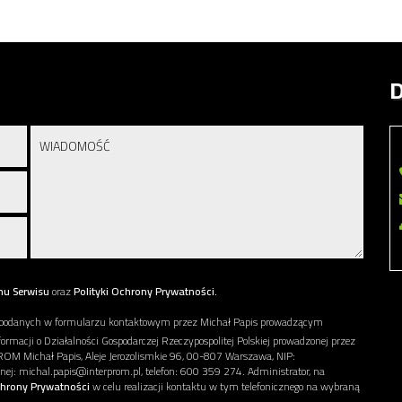
D
nu Serwisu
oraz
Polityki Ochrony Prywatności.
podanych w formularzu kontaktowym przez Michał Papis prowadzącym
formacji o Działalności Gospodarczej Rzeczypospolitej Polskiej prowadzonej przez
ROM Michał Papis, Aleje Jerozolismkie 96, 00-807 Warszawa, NIP:
: michal.papis@interprom.pl, telefon: 600 359 274. Administrator, na
chrony Prywatności
w celu realizacji kontaktu w tym telefonicznego na wybraną