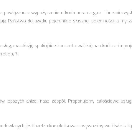
 powiązane z wypożyczeniem kontenera na gruz i inne nieczystoś
skają Państwo do użytku pojemnik o słusznej pojemności, a my
 usług, ma okazję spokojnie skoncentrować się na ukończeniu proje
 robotę”!
ów lepszych aniżeli nasz zespół. Proponujemy całościowe usług
dowlanych jest bardzo kompleksowa – wywozimy wnikliwie taką ilo