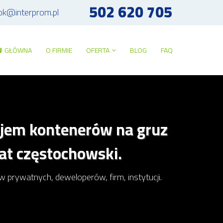
502 620 705
ok@interprom.pl
GŁÓWNA
O FIRMIE
OFERTA
BLOG
FAQ
ajem kontenerów na gruz
at częstochowski.
rywatnych, deweloperów, firm, instytucji.