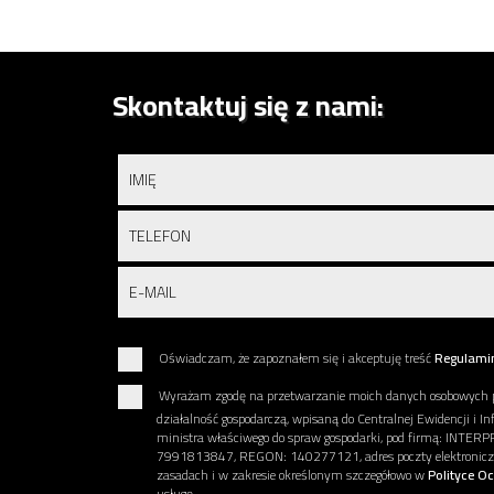
Skontaktuj się z nami:
Oświadczam, że zapoznałem się i akceptuję treść
Regulami
Wyrażam zgodę na przetwarzanie moich danych osobowych 
działalność gospodarczą, wpisaną do Centralnej Ewidencji i In
ministra właściwego do spraw gospodarki, pod firmą: INTERP
7991813847, REGON: 140277121, adres poczty elektronicznej
zasadach i w zakresie określonym szczegółowo w
Polityce O
usługę.