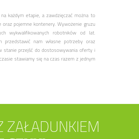
 na każdym etapie, a zawdzięczać można to
e oraz pojemne kontenery. Wywożenie gruzu
ch wykwalifikowanych robotników od lat.
en przedstawić nam własne potrzeby oraz
w stanie przejść do dostosowywania oferty i
i czasie stawiamy się na czas razem z jednym
Z ZAŁADUNKIEM