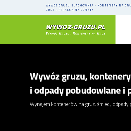
WYWÓZ GRUZU BLACHOWNIA - KONTENERY NA GR
GRUZ - ATRAKCYJNY CENNIK
WYWOZ-GRUZU.PL
Wywóz Gruzu i Kontenery na Gruz
Wywóz gruzu, kontenery
i odpady pobudowlane i
Wynajem kontenerów na gruz, śmieci, odpady 