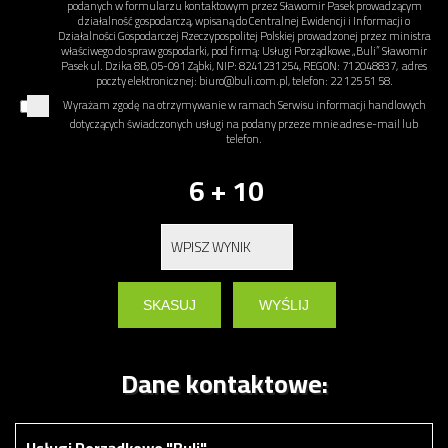
podanych w formularzu kontaktowym przez Sławomir Pasek prowadzącym
działalność gospodarczą, wpisaną do Centralnej Ewidencji i Informacji o
Działalności Gospodarczej Rzeczypospolitej Polskiej prowadzonej przez ministra
właściwego do spraw gospodarki, pod firmą: Usługi Porządkowe „Buli” Sławomir
Pasek ul. Dzika 8B, 05-091 Ząbki, NIP: 8241231254, REGON: 712048837, adres
poczty elektronicznej: biuro@buli.com.pl, telefon: 22 125 51 58.
Wyrażam zgodę na otrzymywanie w ramach Serwisu informacji handlowych
dotyczących świadczonych usługi na podany przeze mnie adres e-mail lub
telefon.
6 + 10
Dane kontaktowe: