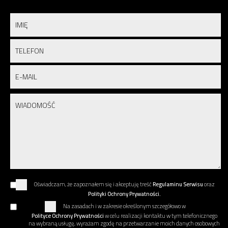
Oświadczam, że zapoznałem się i akceptuję treść
Regulaminu Serwisu
oraz
Polityki Ochrony Prywatności.
Na zasadach i w zakresie określonym szczegółowo w
Polityce Ochrony Prywatności
w celu realizacji kontaktu w tym telefonicznego
na wybraną usługę, wyrażam zgodę na przetwarzanie moich danych osobowych