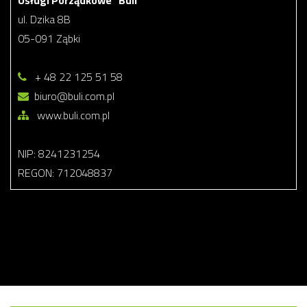
Usługi Porządkowe "Buli"
ul. Dzika 8B
05-091 Ząbki
+ 48 22 125 51 58
biuro@buli.com.pl
www.buli.com.pl
NIP: 8241231254
REGON: 712048837