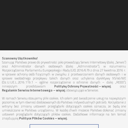
Szanowny Użytkowniku!
Szanując Państwa prawo do prywatności jako prowadzący Serwis Internetowy (dalej „Serwis”)
oraz Administrator danych osobowych (dalej „Administrator”), w rozumieniu
Rozporządzenia Parlamentu Europejskiego i Rady (UE) 2016/679 z dnia 27 kwietnia 2016 r.
w sprawie ochrony osób fizycznych w związku z przetwarzaniem danych osobowych i w
sprawie swobodnego przepływu takich danych oraz uchylenia dyrektywy 95/46/WE
(Dz.U.UE.L.2016.119.1 – ogólne rozporządzenie o ochronie danych – dalej „RODO”),
niniejszym przedstawiam
Politykę Ochrony Prywatności – więcej
, oraz
Regulamin Serwisu Internetowego – więcej
, obowiązujące w Serwisie.
W ramach Serwisu stosujemy pliki cookies. Ich celem jest świadczenie usług na najwyższym
poziomie, w tym również dostosowanych do Państwa indywidualnych potrzeb. Korzystanie z
witryny bez zmiany ustawień przeglądarki dotyczących cookies oznacza, że będą one
umieszczane w Państwa urządzeniu. W każdej chwili możecie Państwo dokonać zmiany
Copyright ©
WYWOZ-GRUZU.PL
2026 All Rights Reserved.
ustawień przeglądarki dotyczących plików cookies. Dodatkowe informacje na ten temat
znajdują się
Polityce Plików Cookies – więcej.
Realizacja:
Interprom.pl - Domeny premium, pozycjonowanie,