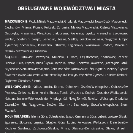
OBSŁUGIWANE WOJEWÓDZTWA I MIASTA
MAZOWIECKIE:
Płock,
Mińsk Mazowiecki,
Grodzisk Mazowiecki,
Nowy Dwór Mazowiecki,
Ciechanów,
Mława,
Płońsk,
Pułtusk,
Żuromin,
Maków Mazowiecki,
Ostrów Mazowiecka,
Ostrołęka,
Przasnysz,
Wyszków,
Białobrzegi,
Kozienice,
Lipsko,
Przysucha,
Szydłowiec,
Zwoleń,
Gostynin,
Sierpc,
Garwolin,
Łosice,
Siedlce,
Sokołów Podlaski,
Węgrów,
Grójec,
Żyrardów,
Sochaczew,
Piaseczno,
Otwock,
Legionowo,
Warszawa,
Radom,
Wołomin,
Ożarów Mazowiecki,
Pruszków.
ŚLĄSKIE:
Katowice,
Pszczyna,
Mikołów,
Gliwice,
Częstochowa,
Sosnowiec,
Zabrze,
Bielsko-Biała,
Bytom,
Ruda Śląska,
Rybnik,
Tychy,
Chorzów,
Jaworzno,
Jastrzębie-Zdrój,
Mysłowice,
Siemianowice Śląskie,
Żory,
Racibórz,
Tarnowskie Góry,
Będzin,
Piekary Śląskie,
Świętochłowice,
Zawiercie,
Wodzisław Śląski,
Cieszyn,
Myszków,
Żywiec,
Lubliniec,
Kłobuck,
Dąbrowa Górnicza,
Bieruń.
WIELKOPOLSKIE:
Kalisz,
Jarocin,
Kępno,
Krotoszyn,
Ostrów Wielkopolski,
Ostrzeszów,
Pleszew,
Gniezno,
Koło,
Konin,
Słupca,
Turek,
Września,
Gostyń,
Grodzisk Wielkopolski,
Kościan,
Leszno-Wielkopolskie,
Międzychód,
Nowy Tomyśl,
Rawicz,
Wolsztyn,
Chodzież,
Czarnków,
Piła,
Wągrowiec,
Złotów,
Oborniki,
Szamotuły,
Środa Wielkopolska,
Śrem,
Poznań.
DOLNOŚLĄSKIE:
Jelenia Góra,
Bolesławiec,
Jawor,
Kamienna Góra,
Lubań,
Lwówek Śląski,
Zgorzelec,
Złotoryja,
Legnica,
Głogów,
Góra,
Lubin,
Polkowice,
Wałbrzych,
Dzierżoniów,
Kłodzko,
Świdnica,
Ząbkowice Śląskie,
Milicz,
Oleśnica-Dolnośląskie,
Oława,
Strzelin,