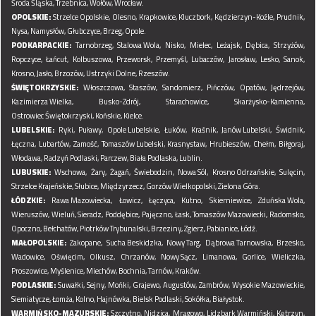
Środa Śląska,
Trzebnica,
Wołów,
Wrocław.
OPOLSKIE:
Strzelce Opolskie,
Olesno,
Krapkowice,
Kluczbork,
Kędzierzyn-Koźle,
Prudnik,
Nysa,
Namysłów,
Głubczyce,
Brzeg,
Opole.
PODKARPACKIE:
Tarnobrzeg,
Stalowa Wola,
Nisko,
Mielec,
Leżajsk,
Dębica,
Strzyżów,
Ropczyce,
Łańcut,
Kolbuszowa,
Przeworsk,
Przemyśl,
Lubaczów,
Jarosław,
Lesko,
Sanok,
Krosno,
Jasło,
Brzozów,
Ustrzyki Dolne,
Rzeszów.
ŚWIĘTOKRZYSKIE:
Włoszczowa,
Staszów,
Sandomierz,
Pińczów,
Opatów,
Jędrzejów,
Kazimierza Wielka,
Busko-Zdrój,
Starachowice,
Skarżysko-Kamienna,
Ostrowiec Świętokrzyski,
Końskie,
Kielce.
LUBELSKIE:
Ryki,
Puławy,
Opole Lubelskie,
Łuków,
Kraśnik,
Janów Lubelski,
Świdnik,
Łęczna,
Lubartów,
Zamość,
Tomaszów Lubelski,
Krasnystaw,
Hrubieszów,
Chełm,
Biłgoraj,
Włodawa,
Radzyń Podlaski,
Parczew,
Biała Podlaska,
Lublin.
LUBUSKIE:
Wschowa,
Żary,
Żagań,
Świebodzin,
Nowa Sól,
Krosno Odrzańskie,
Sulęcin,
Strzelce Krajeńskie,
Słubice,
Międzyrzecz,
Gorzów Wielkopolski,
Zielona Góra.
ŁÓDZKIE:
Rawa Mazowiecka,
Łowicz,
Łęczyca,
Kutno,
Skierniewice,
Zduńska Wola,
Wieruszów,
Wieluń,
Sieradz,
Poddębice,
Pajęczno,
Łask,
Tomaszów Mazowiecki,
Radomsko,
Opoczno,
Bełchatów,
Piotrków Trybunalski,
Brzeziny,
Zgierz,
Pabianice,
Łódź.
MAŁOPOLSKIE:
Zakopane,
Sucha Beskidzka,
Nowy Targ,
Dąbrowa Tarnowska,
Brzesko,
Wadowice,
Oświęcim,
Olkusz,
Chrzanów,
Nowy Sącz,
Limanowa,
Gorlice,
Wieliczka,
Proszowice,
Myślenice,
Miechów,
Bochnia,
Tarnów,
Kraków.
PODLASKIE:
Suwałki,
Sejny,
Mońki,
Grajewo,
Augustów,
Zambrów,
Wysokie Mazowieckie,
Siemiatycze,
Łomża,
Kolno,
Hajnówka,
Bielsk Podlaski,
Sokółka,
Białystok.
WARMIŃSKO-MAZURSKIE:
Szczytno,
Nidzica,
Mrągowo,
Lidzbark Warmiński,
Kętrzyn,