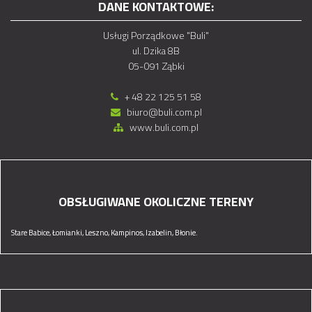
DANE KONTAKTOWE:
Usługi Porządkowe "Buli"
ul. Dzika 8B
05-091 Ząbki
+ 48 22 125 51 58
biuro@buli.com.pl
www.buli.com.pl
OBSŁUGIWANE OKOLICZNE TERENY
Stare Babice,
Łomianki,
Leszno,
Kampinos,
Izabelin,
Błonie.