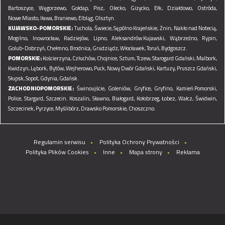
Bartoszyce,
Węgorzewo,
Gołdap,
Pisz,
Olecko,
Giżycko,
Ełk,
Działdowo,
Ostróda,
Nowe Miasto,
Iława,
Braniewo,
Elbląg,
Olsztyn.
KUJAWSKO-POMORSKIE:
Tuchola,
Świecie,
Sępólno Krajeńskie,
Żnin,
Nakło nad Notecią,
Mogilno,
Inowrocław,
Radziejów,
Lipno,
Aleksandrów Kujawski,
Wąbrzeźno,
Rypin,
Golub-Dobrzyń,
Chełmno,
Brodnica,
Grudziądz,
Włocławek,
Toruń,
Bydgoszcz.
POMORSKIE:
Kościerzyna,
Człuchów,
Chojnice,
Sztum,
Tczew,
Starogard Gdański,
Malbork,
Kwidzyn,
Lębork,
Bytów,
Wejherowo,
Puck,
Nowy Dwór Gdański,
Kartuzy,
Pruszcz Gdański,
Słupsk,
Sopot,
Gdynia,
Gdańsk.
ZACHODNIOPOMORSKIE:
Świnoujście,
Goleniów,
Gryfice,
Gryfino,
Kamień Pomorski,
Police,
Stargard,
Szczecin.
Koszalin,
Sławno,
Białogard,
Kołobrzeg,
Łobez,
Wałcz,
Świdwin,
Szczecinek,
Pyrzyce,
Myślibórz,
Drawsko Pomorskie,
Choszczno.
Regulamin serwisu
Polityka Ochrony Prywatności
Polityka Plików Cookies
Inne
Mapa strony
Reklama